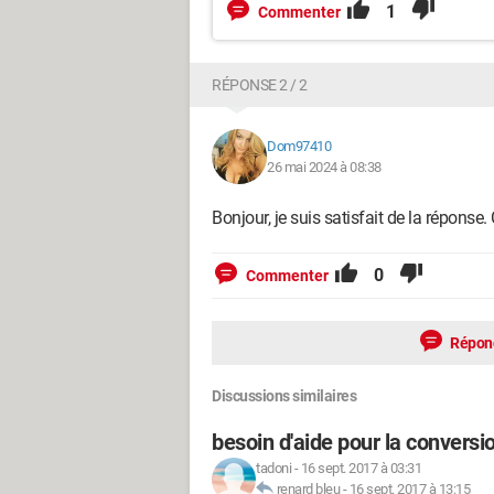
1
Commenter
RÉPONSE 2 / 2
Dom97410
26 mai 2024 à 08:38
Bonjour, je suis satisfait de la réponse
0
Commenter
Répon
Discussions similaires
besoin d'aide pour la conversi
tadoni
-
16 sept. 2017 à 03:31
renard bleu
-
16 sept. 2017 à 13:15