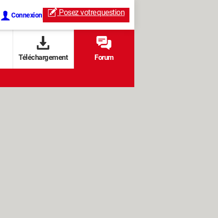
Posez votre
question
Connexion
Téléchargement
Forum