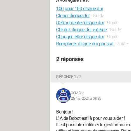
A voir également:
100 pour 100 disque dur
Cloner disque dur
- Guide
Defragmenter disque dur
- Guide
Chkdsk disque dur externe
- Guide
Changer lettre disque dur
- Guide
Remplacer disque dur par ssd
- Guide
2 réponses
RÉPONSE 1 / 2
CCMBot
26 mai 2024 à 08:35
Bonjour !
L'IA de Bobot est là pour vous aider !
Il est possible d'utiliser le gestionnair