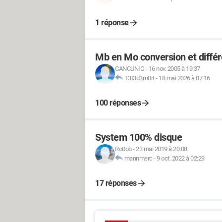
1 réponse
Mb en Mo conversion et diffé
CANCUNIO
-
16 nov. 2005 à 19:37
T3t3d3m0rt
-
18 mai 2026 à 07:16
100 réponses
System 100% disque
Ro0ob
-
23 mai 2019 à 20:08
mannmerc
-
9 oct. 2022 à 02:29
17 réponses