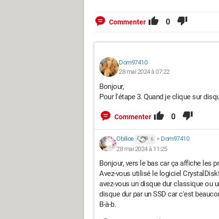
0
Commenter
Dom97410
28 mai 2024 à 07:22
Bonjour,
Pour l'étape 3. Quand je clique sur disqu
0
Commenter
Obilioe
>
Dom97410
6
28 mai 2024 à 11:25
Bonjour, vers le bas car ça affiche les 
Avez-vous utilisé le logiciel
CrystalDiskI
avez-vous un disque dur classique ou un
disque dur par un SSD car c'est beaucou
B-à-b.