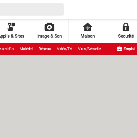
pplis & Sites
Image & Son
Maison
Securité
ux vidéo
Matériel
Réseau
Vidéo/TV
Virus/Sécurité
Emploi