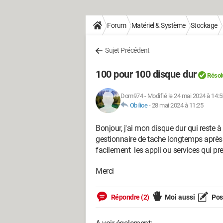
Forum
Matériel & Système
Stockage
Sujet Précédent
100 pour 100 disque dur
Résol
Dom974
-
Modifié le 24 mai 2024 à 14:5
Obilioe
-
28 mai 2024 à 11:25
Bonjour, j'ai mon disque dur qui reste à
gestionnaire de tache longtemps aprè
facilement les appli ou services qui pr
Merci
Répondre (2)
Moi aussi
Pose