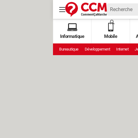
Informatique
Mobile
A
Bureautique
Développement
Internet
Je