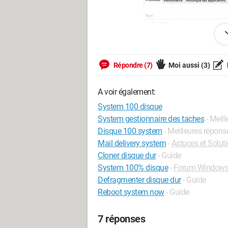
Répondre (7)
Moi aussi
(3)
A voir également:
System 100 disque
System gestionnaire des taches
- Meil
Dans le moniteur de ressources, je vois 
Disque 100 system
- Meilleures répons
son swapfile.sys et pagefile.sys:
Mail delivery system
-
Astuces et Solut
Cloner disque dur
- Guide
System 100% disque
-
Forum Windows
Defragmenter disque dur
- Guide
Reboot system now
- Guide
7 réponses