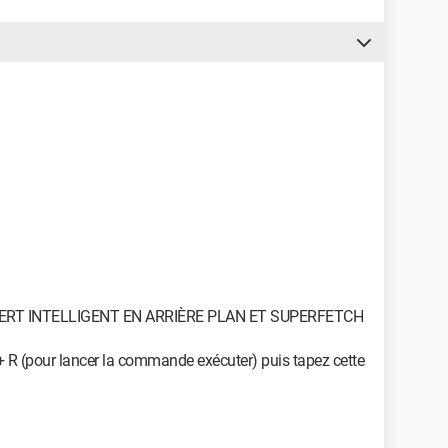
rmet d'allouer plus de mémoire en utilisant le disque?
capture d'écran : Firefox avec une dizaine d'onglets,
t pdf et Excel avec un document également.
sur internet, tel que désactiver SuperFetch ou
que Windows Defender. Mon ordinateur commence à être
ça 1 an pour installer Linux en dual boot, le problème peut
64 bits, avec les spécifications suivantes:
ERT INTELLIGENT EN ARRIÈRE PLAN ET SUPERFETCH
+ R (pour lancer la commande exécuter) puis tapez cette