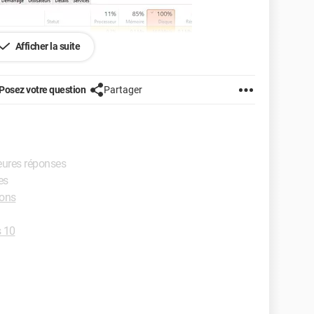
Afficher la suite
Posez votre question
Partager
leures réponses
que les deux fichiers qui utilisent le plus mon disque
es
ions
 10