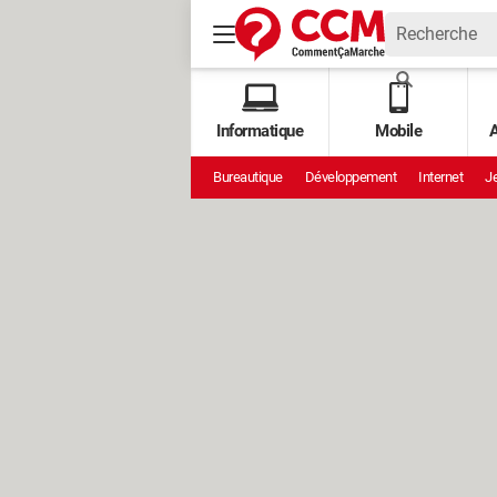
Informatique
Mobile
A
Bureautique
Développement
Internet
Je