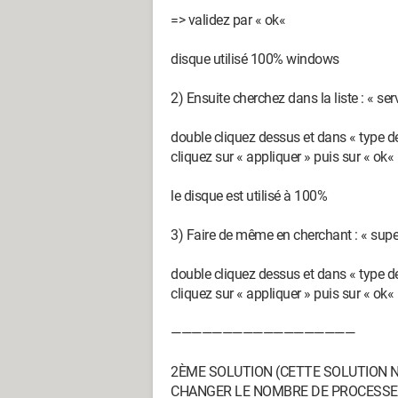
=> validez par « ok«
disque utilisé 100% windows
Merci d'avance,
2) Ensuite cherchez dans la liste : « serv
Configuration:
Windows / Firefox 66.0
double cliquez dessus et dans « type d
cliquez sur « appliquer » puis sur « ok«
le disque est utilisé à 100%
3) Faire de même en cherchant : « supe
double cliquez dessus et dans « type d
cliquez sur « appliquer » puis sur « ok«
——————————————————
2ÈME SOLUTION (CETTE SOLUTION N
CHANGER LE NOMBRE DE PROCESS