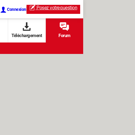
Posez votre
question
Connexion
Téléchargement
Forum