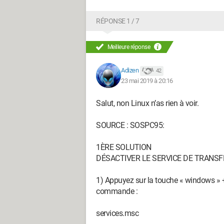
De ce que j'ai compris, swapfile.sys pe
RÉPONSE 1 / 7
Mes applications ouvertes lors de cette 
Adobe Acrobat Reader avec un documen
Meilleure réponse
J'ai déjà essayé quelques astuces vues 
Adizen
42
désactiver la Telemetry, sans succès.
23 mai 2019 à 20:16
Je ne possède pas d'antivirus autre 
vieux (6 ans il me semble).
Salut, non Linux n’as rien à voir.
J'ai partitionné le disque dur il y a de 
venir de là?
SOURCE : SOSPC95:
Mon ordinateur tourne sous Windows 10 
1ÈRE SOLUTION
DÉSACTIVER LE SERVICE DE TRANSF
1) Appuyez sur la touche « windows » 
commande :
services.msc