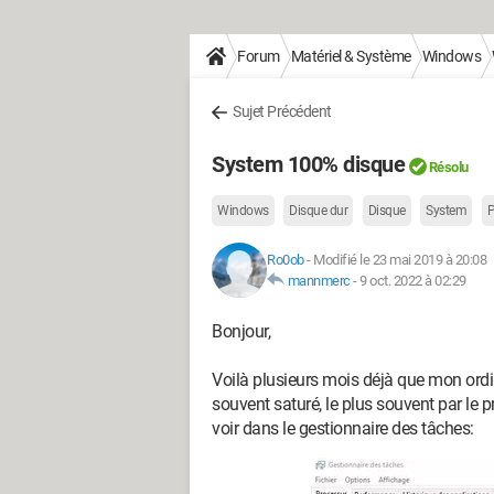
Forum
Matériel & Système
Windows
Sujet Précédent
System 100% disque
Résolu
Windows
Disque dur
Disque
System
P
Ro0ob
-
Modifié le 23 mai 2019 à 20:08
mannmerc
-
9 oct. 2022 à 02:29
Bonjour,
Voilà plusieurs mois déjà que mon ordinat
souvent saturé, le plus souvent par le
voir dans le gestionnaire des tâches: