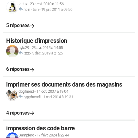
le-tux
-
29 sept. 2010 à 11:56
toin - toin
-
19 juil. 2011 à 09:56
5 réponses
Historique d'impression
nyla29
-
23 avr. 2015 à 14:55
zzz
-
5 déc. 2019 à 21:25
6 réponses
imprimer ses documents dans des magasins
dogfriend
-
14 oct. 2007 à 19:04
yggdrasoli
-
1 mai 2014 à 19:31
4 réponses
impression des code barre
Sampiero
-
17 févr. 2024 à 22:44