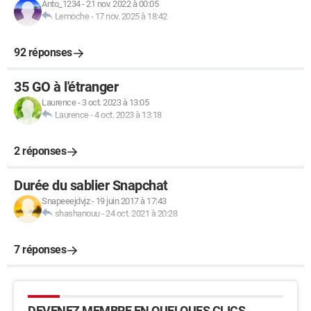
Anto_1234
-
21 nov. 2022 à 00:05
Lemoche
-
17 nov. 2025 à 18:42
92 réponses
35 GO à l'étranger
Laurence
-
3 oct. 2023 à 13:05
Laurence
-
4 oct. 2023 à 13:18
2 réponses
Durée du sablier Snapchat
Snapeeejdvjz
-
19 juin 2017 à 17:43
shashanouu
-
24 oct. 2021 à 20:28
7 réponses
DEVENEZ MEMBRE EN QUELQUES CLICS