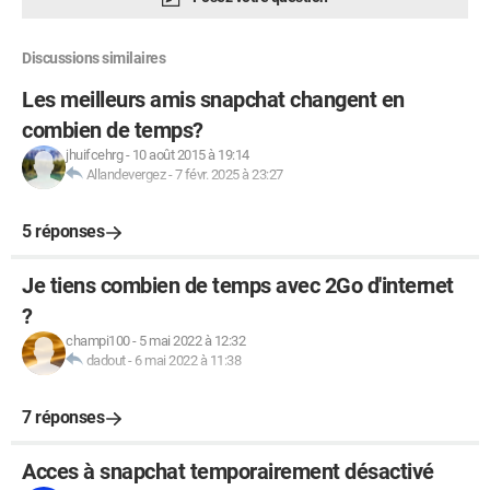
Discussions similaires
Les meilleurs amis snapchat changent en
combien de temps?
jhuifcehrg
-
10 août 2015 à 19:14
Allandevergez
-
7 févr. 2025 à 23:27
5 réponses
Je tiens combien de temps avec 2Go d'internet
?
champi100
-
5 mai 2022 à 12:32
dadout
-
6 mai 2022 à 11:38
7 réponses
Acces à snapchat temporairement désactivé