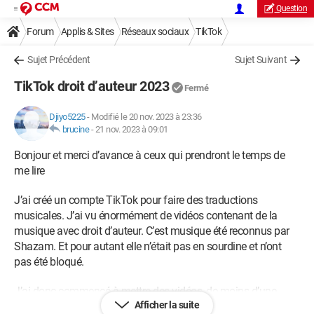
Question
Forum
Applis & Sites
Réseaux sociaux
TikTok
Sujet Précédent
Sujet Suivant
TikTok droit d’auteur 2023
Fermé
Djiyo5225
-
Modifié le 20 nov. 2023 à 23:36
brucine
-
21 nov. 2023 à 09:01
Bonjour et merci d’avance à ceux qui prendront le temps de
me lire
J’ai créé un compte TikTok pour faire des traductions
musicales. J’ai vu énormément de vidéos contenant de la
musique avec droit d’auteur. C’est musique été reconnus par
Shazam. Et pour autant elle n’était pas en sourdine et n’ont
pas été bloqué.
J’ai donc commencé à mettre des vidéos, de moins d’une
Afficher la suite
minute contenant des concerts, de live, des freestyle et mes