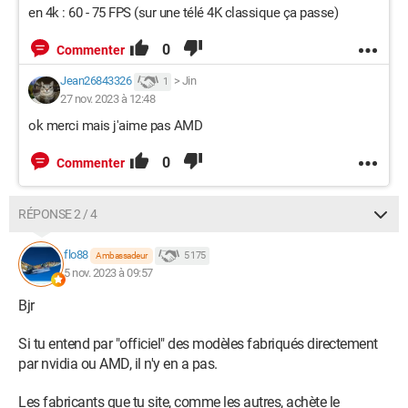
en 4k : 60 - 75 FPS (sur une télé 4K classique ça passe)
0
Commenter
Jean26843326
>
Jin
1
27 nov. 2023 à 12:48
ok merci mais j'aime pas AMD
0
Commenter
RÉPONSE 2 / 4
flo88
5 175
Ambassadeur
5 nov. 2023 à 09:57
Bjr
Si tu entend par "officiel" des modèles fabriqués directement
par nvidia ou AMD, il n'y en a pas.
Les fabricants que tu site, comme les autres, achète le