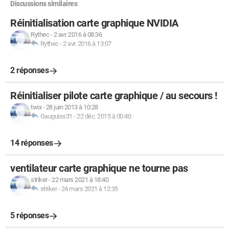
Discussions similaires
Réinitialisation carte graphique NVIDIA
Rythec
-
2 avr. 2016 à 08:36
Rythec
-
2 avr. 2016 à 13:07
2 réponses
Réinitialiser pilote carte graphique / au secours !
twix
-
28 juin 2013 à 10:28
Gauguiss31
-
22 déc. 2015 à 00:40
14 réponses
ventilateur carte graphique ne tourne pas
striker
-
22 mars 2021 à 18:40
striker
-
24 mars 2021 à 12:35
5 réponses