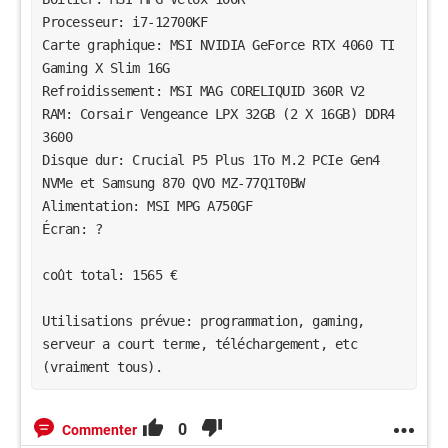
Processeur: i7-12700KF

Carte graphique: MSI NVIDIA GeForce RTX 4060 TI 
Gaming X Slim 16G

Refroidissement: MSI MAG CORELIQUID 360R V2

RAM: Corsair Vengeance LPX 32GB (2 X 16GB) DDR4 
3600

Disque dur: Crucial P5 Plus 1To M.2 PCIe Gen4 
NVMe et Samsung 870 QVO MZ-77Q1T0BW

Alimentation: MSI MPG A750GF

Écran: ?

coût total: 1565 €

Utilisations prévue: programmation, gaming, 
serveur a court terme, téléchargement, etc 
(vraiment tous).
0
Commenter