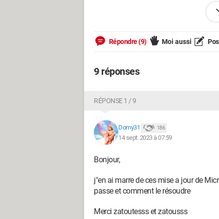
Répondre (9)
Moi aussi
Pose
9 réponses
RÉPONSE 1 / 9
Domy31
186
14 sept. 2023 à 07:59
Je le glisse
Bonjour,
il manque quelque chose
j"en ai marre de ces mise a jour de Mic
passe et comment le résoudre
Copie des 2 écrans
Merci zatoutesss et zatousss
Maintenant faisons le contraire :