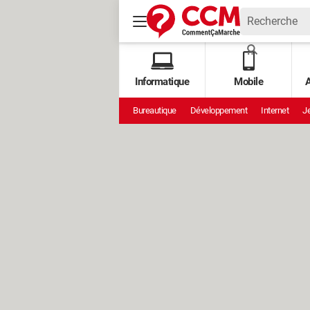
Informatique
Mobile
A
Bureautique
Développement
Internet
Je