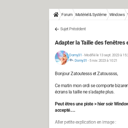
Forum
Matériel & Système
Windows
Sujet Précédent
Adapter la Taille des fenêtres
Domy31
-
Modifié le 13 sept. 2023 à 15:
Domy31
-
5 nov. 2023 à 10:21
Bonjour Zatoutesss et Zatoussss,
Ce matin mon ordi se comporte bizaremen
écrans la taille ne s'adapte plus.
Peut êtres une piste > hier soir Windo
accepté....
Aller petite explication en image :