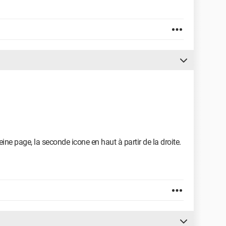
t l'écran
dant ...
eine page, la seconde icone en haut à partir de la droite.
ue tu te fatigueras moins,
in avec son FORUM et ses intervenants qui connaissent tous.