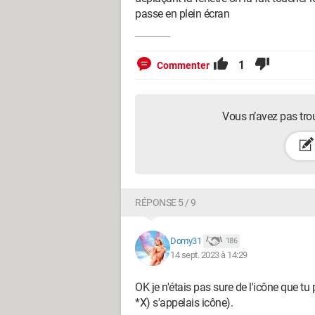
passe en plein écran
1
Commenter
Vous n’avez pas tro
RÉPONSE 5 / 9
Domy31
186
14 sept. 2023 à 14:29
OK je n'étais pas sure de l'icône que tu p
*X) s'appelais icône).