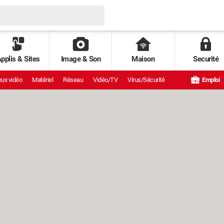
pplis & Sites
Image & Son
Maison
Securité
ux vidéo
Matériel
Réseau
Vidéo/TV
Virus/Sécurité
Emploi