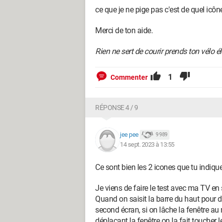
ce que je ne pige pas c'est de quel icône
Merci de ton aide.
Rien ne sert de courir prends ton vélo é
1
Commenter
RÉPONSE 4 / 9
jee pee
9 989
14 sept. 2023 à 13:55
Ce sont bien les 2 icones que tu indique
Je viens de faire le test avec ma TV en
Quand on saisit la barre du haut pour dép
second écran, si on lâche la fenêtre au 
déplaçant la fenêtre on la fait toucher 