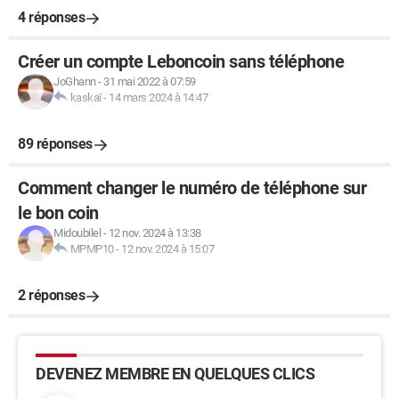
4 réponses
Créer un compte Leboncoin sans téléphone
JoGhann
-
31 mai 2022 à 07:59
kaskaï
-
14 mars 2024 à 14:47
89 réponses
Comment changer le numéro de téléphone sur
le bon coin
Midoubilel
-
12 nov. 2024 à 13:38
MPMP10
-
12 nov. 2024 à 15:07
2 réponses
DEVENEZ MEMBRE EN QUELQUES CLICS