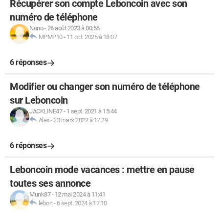
Récupérer son compte Leboncoin avec son
numéro de téléphone
Nono
-
26 août 2023 à 00:56
MPMP10
-
11 oct. 2025 à 18:07
6 réponses
Modifier ou changer son numéro de téléphone
sur Leboncoin
JACKLINE47
-
1 sept. 2021 à 15:44
Alex
-
23 mars 2022 à 17:29
6 réponses
Leboncoin mode vacances : mettre en pause
toutes ses annonce
Munk87
-
12 mai 2024 à 11:41
lebon
-
6 sept. 2024 à 17:10