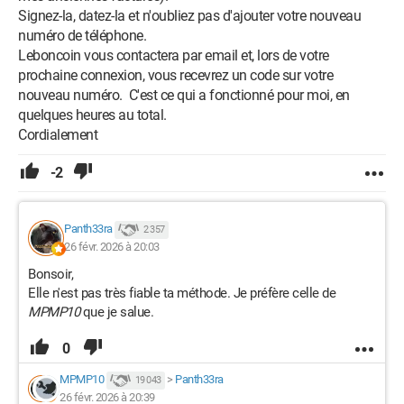
Signez-la, datez-la et n'oubliez pas d'ajouter votre nouveau
numéro de téléphone.
Leboncoin vous contactera par email et, lors de votre
prochaine connexion, vous recevrez un code sur votre
nouveau numéro. C'est ce qui a fonctionné pour moi, en
quelques heures au total.
Cordialement
-2
Panth33ra
2 357
26 févr. 2026 à 20:03
Bonsoir,
Elle n'est pas très fiable ta méthode. Je préfère celle de
MPMP10
que je salue.
0
MPMP10
>
Panth33ra
19 043
26 févr. 2026 à 20:39