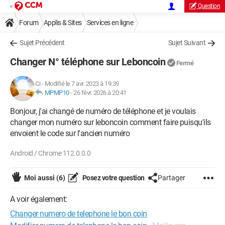
Question
Forum
Applis & Sites
Services en ligne
Sujet Précédent
Sujet Suivant
Changer N° téléphone sur Leboncoin
Fermé
Ci
-
Modifié le 7 avr. 2023 à 19:39
MPMP10
-
26 févr. 2026 à 20:41
Bonjour, j'ai changé de numéro de téléphone et je voulais
changer mon numéro sur leboncoin comment faire puisqu'ils
envoient le code sur l'ancien numéro
Android / Chrome 112.0.0.0
Moi aussi
(6)
Posez votre question
Partager
A voir également:
Changer numero de telephone le bon coin