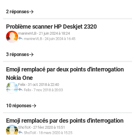
2 réponses
Problème scanner HP Deskjet 2320
manineVLB
-
21 juin 2024 à 18:24
manineVLB
-
24 juin 2024 à 16:45
3 réponses
Emoji remplacé par deux points d'interrogation
Nokia One
Felix
-
31 oct. 2018 à 22:40
Felix
-
7 nov. 2018 à 20:03
10 réponses
Emoji remplacés par des points d'interrogation
ShoToX
-
27 févr. 2020 à 15:51
ShoToX
-
18 mars 2020 à 15:25