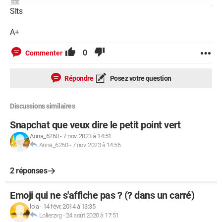
Slts
A+
0
Commenter
Répondre
Posez votre question
Discussions similaires
Snapchat que veux dire le petit point vert
Anna_6260
-
7 nov. 2023 à 14:51
Anna_6260
-
7 nov. 2023 à 14:56
2 réponses
Emoji qui ne s'affiche pas ? (? dans un carré)
lola
-
14 févr. 2014 à 13:35
Lolierzvg
-
24 août 2020 à 17:51