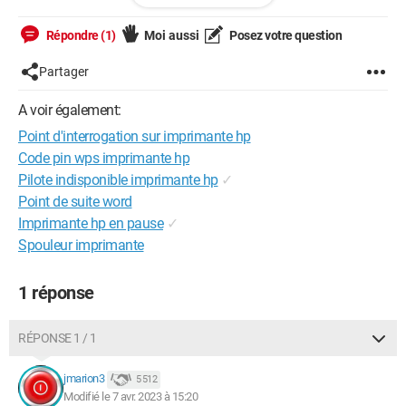
Windows / Firefox 111.0
Répondre (1)
Moi aussi
Posez votre question
Partager
A voir également:
Point d'interrogation sur imprimante hp
Code pin wps imprimante hp
Pilote indisponible imprimante hp
✓
Point de suite word
Imprimante hp en pause
✓
Spouleur imprimante
1 réponse
RÉPONSE 1 / 1
jmarion3
5 512
Modifié le 7 avr. 2023 à 15:20