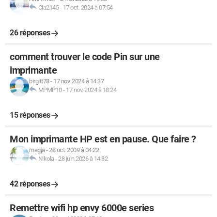
Cla2145
-
17 oct. 2024 à 07:54
26 réponses
comment trouver le code Pin sur une
imprimante
birgitt78
-
17 nov. 2024 à 14:37
MPMP10
-
17 nov. 2024 à 18:24
15 réponses
Mon imprimante HP est en pause. Que faire ?
magja
-
28 oct. 2009 à 04:22
Nikola
-
28 juin 2026 à 14:32
42 réponses
Remettre wifi hp envy 6000e series