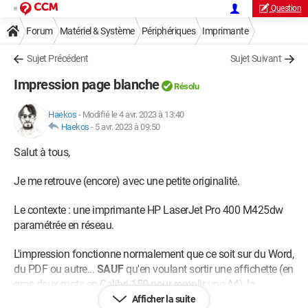
Question
Forum
Matériel & Système
Périphériques
Imprimante
Sujet Précédent
Sujet Suivant
Impression page blanche
Résolu
Haekos
-
Modifié le 4 avr. 2023 à 13:40
Haekos
-
5 avr. 2023 à 09:50
Salut à tous,
Je me retrouve (encore) avec une petite originalité.
Le contexte : une imprimante HP LaserJet Pro 400 M425dw
paramétrée en réseau.
L'impression fonctionne normalement que ce soit sur du Word,
du PDF ou autre...
SAUF
qu'en voulant sortir une affichette (en
gros deux mots en Calibri 150 pour remplir une A4), la
machine sort une page blanche.
Afficher la suite