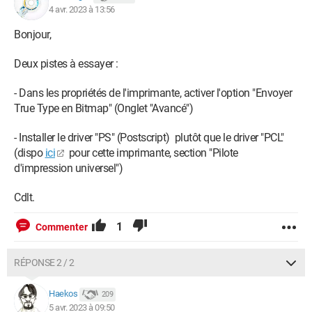
4 avr. 2023 à 13:56
Bonjour,
Deux pistes à essayer :
- Dans les propriétés de l'imprimante, activer l'option "Envoyer
True Type en Bitmap" (Onglet "Avancé")
- Installer le driver "PS" (Postscript) plutôt que le driver "PCL"
(dispo
ici
pour cette imprimante, section "Pilote
d'impression universel")
Cdlt.
1
Commenter
RÉPONSE 2 / 2
Haekos
209
5 avr. 2023 à 09:50