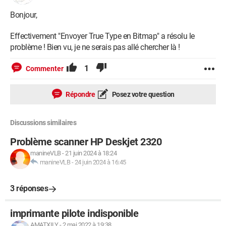
Bonjour,
Effectivement "Envoyer True Type en Bitmap" a résolu le
problème ! Bien vu, je ne serais pas allé chercher là !
1
Commenter
Répondre
Posez votre question
Discussions similaires
Problème scanner HP Deskjet 2320
manineVLB
-
21 juin 2024 à 18:24
manineVLB
-
24 juin 2024 à 16:45
3 réponses
imprimante pilote indisponible
AMATXILY
-
2 mai 2022 à 19:38