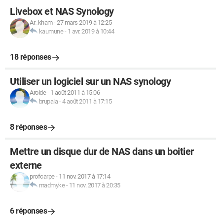
Livebox et NAS Synology
Ar_kham
-
27 mars 2019 à 12:25
kaumune
-
1 avr. 2019 à 10:44
18 réponses
Utiliser un logiciel sur un NAS synology
Arolde
-
1 août 2011 à 15:06
brupala
-
4 août 2011 à 17:15
8 réponses
Mettre un disque dur de NAS dans un boitier
externe
profcarpe
-
11 nov. 2017 à 17:14
madmyke
-
11 nov. 2017 à 20:35
6 réponses