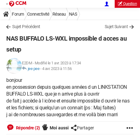
Question
Forum
Connectivité
Réseau
NAS
Sujet Précédent
Sujet Suivant
NAS BUFFALO LS-WXL impossible d acces au
setup
E2DM
-
Modifié le 1 avr. 2023 à 17:34
jee pee
-
4 avr. 2023 à 11:56
bonjour
en possession depuis quelques années d un LINKSTATION
BUFFALO LS-WXL que je n arrive plus à ouvrir
de fait j accède à l icône et ensuite impossible d ouvrir le nas
et les fichiers; si quelqu'un un connait (ps : Maj faites)
j ai de nombreuses sauvegardes et me voilà bien marri
Répondre (2)
Moi aussi
Partager