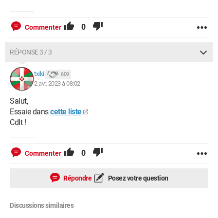
0
Commenter
RÉPONSE 3 / 3
txiki
609
2 avr. 2023 à 08:02
Salut,
Essaie dans
cette liste
Cdlt !
0
Commenter
Répondre
Posez votre question
Discussions similaires