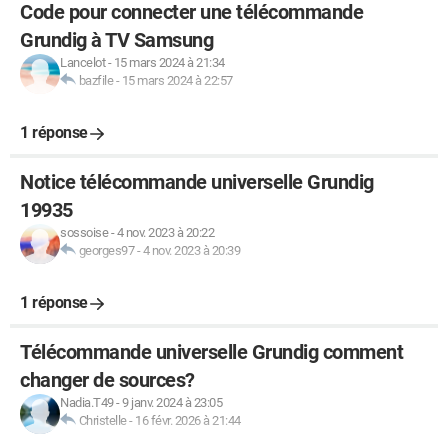
Code pour connecter une télécommande
Grundig à TV Samsung
Lancelot
-
15 mars 2024 à 21:34
bazfile
-
15 mars 2024 à 22:57
1 réponse
Notice télécommande universelle Grundig
19935
sossoise
-
4 nov. 2023 à 20:22
georges97
-
4 nov. 2023 à 20:39
1 réponse
Télécommande universelle Grundig comment
changer de sources?
Nadia.T49
-
9 janv. 2024 à 23:05
Christelle
-
16 févr. 2026 à 21:44