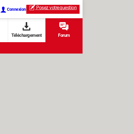
Posez votre
question
Connexion
Téléchargement
Forum