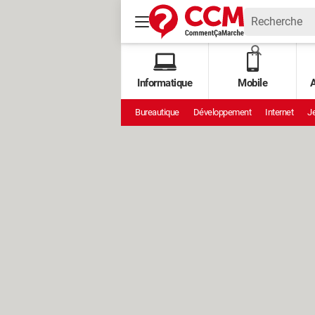
Informatique
Mobile
A
Bureautique
Développement
Internet
Je