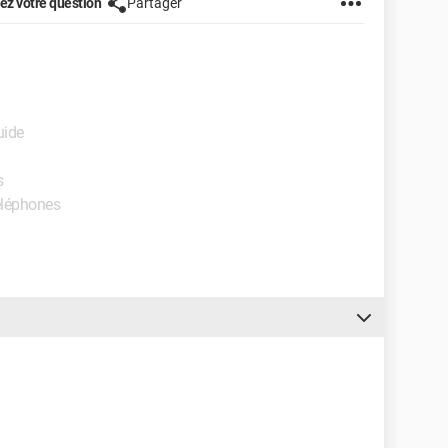
z votre question
Partager
uide
s
Téléphones