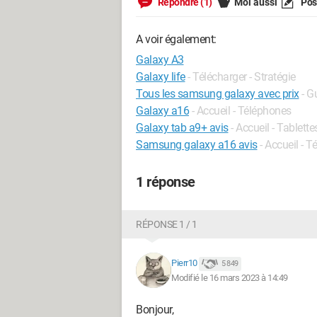
Répondre (1)
Moi aussi
Pose
A voir également:
Galaxy A3
Galaxy life
- Télécharger - Stratégie
Tous les samsung galaxy avec prix
- G
Galaxy a16
- Accueil - Téléphones
Galaxy tab a9+ avis
- Accueil - Tablette
Samsung galaxy a16 avis
- Accueil - 
1 réponse
RÉPONSE 1 / 1
Pierr10
5 849
Modifié le 16 mars 2023 à 14:49
Bonjour,