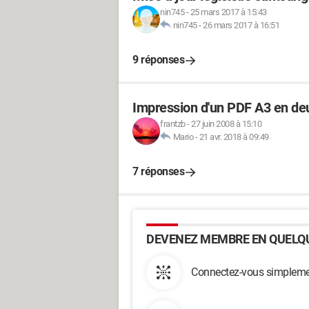
nin745
-
25 mars 2017 à 15:43
nin745
-
26 mars 2017 à 16:51
9 réponses
Impression d'un PDF A3 en deu
frantzb
-
27 juin 2008 à 15:10
Mario
-
21 avr. 2018 à 09:49
7 réponses
DEVENEZ MEMBRE EN QUELQU
Connectez-vous simplemen