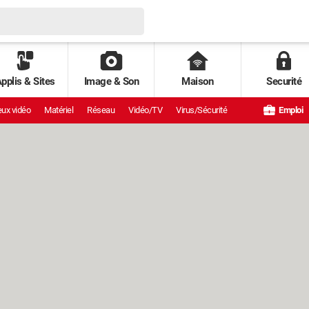
pplis & Sites
Image & Son
Maison
Securité
ux vidéo
Matériel
Réseau
Vidéo/TV
Virus/Sécurité
Emploi