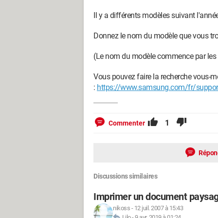
Il y a différents modèles suivant l'anné
Donnez le nom du modèle que vous tr
(Le nom du modèle commence par les l
Vous pouvez faire la recherche vous-m
:
https://www.samsung.com/fr/suppor
1
Commenter
Répon
Discussions similaires
Imprimer un document paysage
nikoss
-
12 juil. 2007 à 15:43
Lilo
-
9 avr. 2019 à 01:24