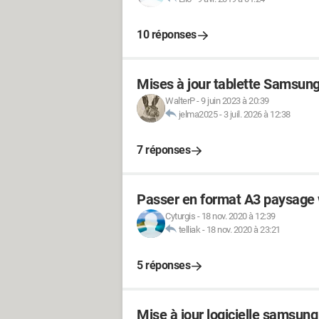
10 réponses
Mises à jour tablette Samsun
WalterP
-
9 juin 2023 à 20:39
jelma2025
-
3 juil. 2026 à 12:38
7 réponses
Passer en format A3 paysage
Cyturgis
-
18 nov. 2020 à 12:39
telliak
-
18 nov. 2020 à 23:21
5 réponses
Mise à jour logicielle samsung