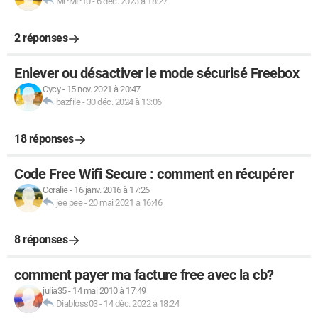
MPMP10
-
6 déc. 2023 à 18:27
2 réponses
Enlever ou désactiver le mode sécurisé Freebox
Cycy
-
15 nov. 2021 à 20:47
bazfile
-
30 déc. 2024 à 13:06
18 réponses
Code Free Wifi Secure : comment en récupérer
Coralie
-
16 janv. 2016 à 17:26
jee pee
-
20 mai 2021 à 16:46
8 réponses
comment payer ma facture free avec la cb?
julia35
-
14 mai 2010 à 17:49
Diabloss03
-
14 déc. 2022 à 18:24