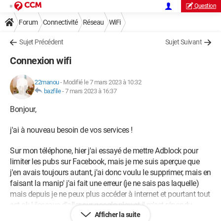
Question
Forum
Connectivité
Réseau
WiFi
Sujet Précédent
Sujet Suivant
Connexion wifi
22manou
-
Modifié le 7 mars 2023 à 10:32
bazfile
-
7 mars 2023 à 16:37
Bonjour,
j'ai à nouveau besoin de vos services !
Sur mon téléphone, hier j'ai essayé de mettre Adblock pour
limiter les pubs sur Facebook, mais je me suis aperçue que
j'en avais toujours autant, j'ai donc voulu le supprimer, mais en
faisant la manip' j'ai fait une erreur (je ne sais pas laquelle)
mais depuis je ne peux plus accéder à internet et pourtant tout
est ok ! j'essaye d'aller sur google play et il m'est répondu
Afficher la suite
"aucune connexion de données - essayez de vous connecter à