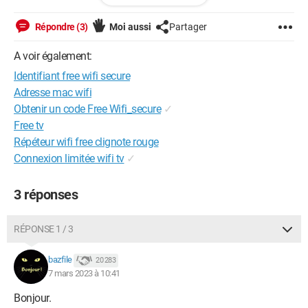
un réseau Wi-Fi" alors que je suis sur le réseau !
Répondre (3)
Moi aussi
Partager
Pouvez-vous m'aider ?
A voir également:
Merci d'avance
Identifiant free wifi secure
Adresse mac wifi
Obtenir un code Free Wifi_secure
✓
Free tv
Répéteur wifi free clignote rouge
Connexion limitée wifi tv
✓
3 réponses
RÉPONSE 1 / 3
bazfile
20 283
7 mars 2023 à 10:41
Bonjour.