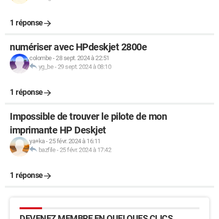
1 réponse
numériser avec HPdeskjet 2800e
colombe
-
28 sept. 2024 à 22:51
yg_be
-
29 sept. 2024 à 08:10
1 réponse
Impossible de trouver le pilote de mon
imprimante HP Deskjet
ya+ka
-
25 févr. 2024 à 16:11
bazfile
-
25 févr. 2024 à 17:42
1 réponse
DEVENEZ MEMBRE EN QUELQUES CLICS