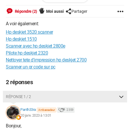
Bonne journée à tous
Répondre (2)
Moi aussi
Partager
A voir également:
Windows / Chrome 109.0.0.0
Hp deskjet 3520 scanner
Hp deskjet 1510
Scanner avec hp deskjet 2800e
Pilote hp deskjet 2320
Nettoyer tete d'impression hp deskjet 2700
Scanner un qr code sur pc
2 réponses
RÉPONSE 1 / 2
Panth33ra
2 359
Ambassadeur
20 janv. 2023 à 13:01
Bonjour,