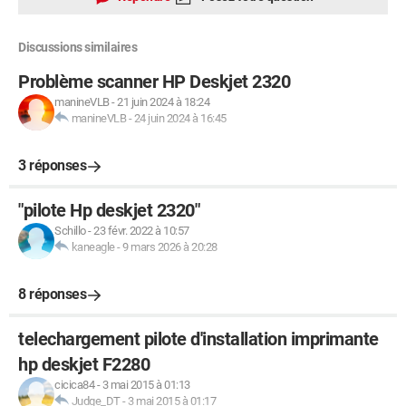
Discussions similaires
Problème scanner HP Deskjet 2320
manineVLB
-
21 juin 2024 à 18:24
manineVLB
-
24 juin 2024 à 16:45
3 réponses
"pilote Hp deskjet 2320"
Schillo
-
23 févr. 2022 à 10:57
kaneagle
-
9 mars 2026 à 20:28
8 réponses
telechargement pilote d'installation imprimante
hp deskjet F2280
cicica84
-
3 mai 2015 à 01:13
Judge_DT
-
3 mai 2015 à 01:17