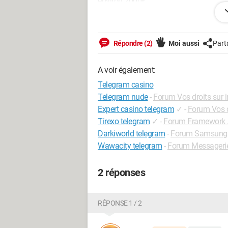
environ 2000€.
- La méthode : suivre les instructions d
de gagner. Il s'agit simplement de reprod
Répondre (2)
Moi aussi
Part
(exemple : ligne 7, miser/bet 2, jouer 1 fo
- Je dépose la somme indiquée (environ 
A voir également:
je gagne plus de 2000€. Somme que je v
Telegram casino
Telegram nude
-
Forum Vos droits sur i
- Le 1er hic : le support m'informe que
Expert casino telegram
✓
-
Forum Vos dr
débloquer la fonction de retrait (passa
fais le dépôt complémentaire de 72$ (1
Tirexo telegram
✓
-
Forum Framework 
Darkiworld telegram
-
Forum Samsung
Retrait de 2000$ lancé, mais en attente
Wawacity telegram
-
Forum Messagerie
support, qui me dit que pour valider le r
du retrait), pour les frais de conversion
2 réponses
- Alex Walker, qui s'était bien gardé de
prévoir, m'incite à suivre les instruction
RÉPONSE 1 / 2
Je me suis arrêté à 120$ de pertes, si pr