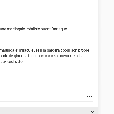
e faille ou technique de triche donc fonds bloqués, ou tout
t de tout façon pas retirables, et que j'ai simplement
avais continué) à un scammeur, que lui et le site sont
e martingale irréaliste puant l'arnaque..
vez utilisé votre carte bancaire, pensez à faire
'martingale' miraculeuse il la garderait pour son propre
cohorte de glandus inconnus car cela provoquerait la
 aux œufs d'or!