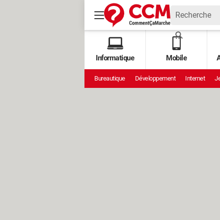
Informatique
Mobile
A
Bureautique
Développement
Internet
Je