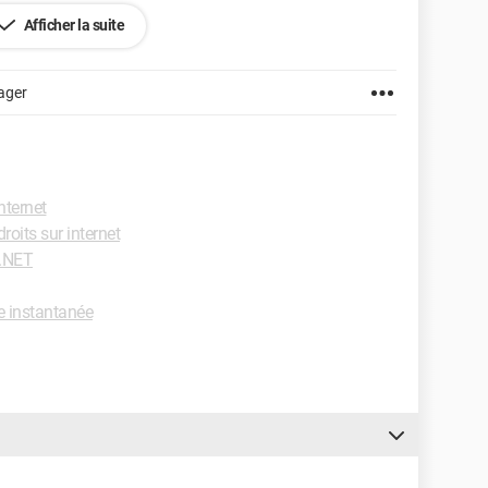
Afficher la suite
e son algorithme (qu'il change chaque jour) pour être sûr
uire une série d'instructions sur un jeu en particulier
ager
is, etc).
50$) en crypto, je reproduis la méthode d'Alex Walker,
eux retirer bien entendu...
nternet
 je dois avoir fait un dépôt cumulé de 120$ pour pouvoir
oits sur internet
ge du grade de newbie à amateur). OK, je m'exécute et
20-48).
.NET
 (délai annoncé 20 minutes). 1h plus tard, je contacte le
 instantanée
etrait, je dois encore faire un dépôt d'environ 200$ (9%
... 2eme hic donc.
 préciser des le depart tous ces rebondissements à
s du support.
ès du but... Mais je suis certaine qu'il y aura encore des