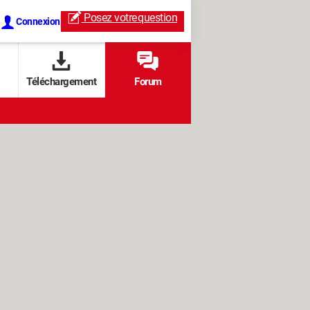
Posez votre
question
Connexion
Téléchargement
Forum