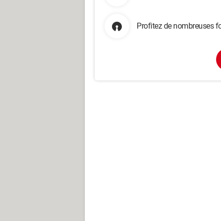
Profitez de nombreuses fo