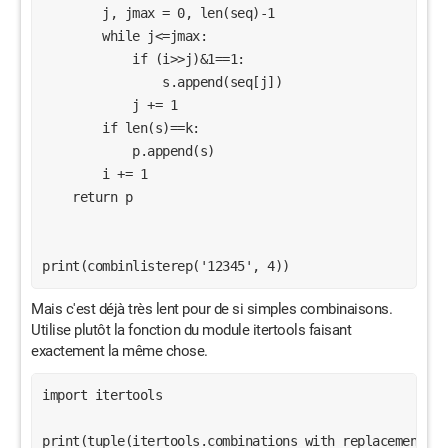
        j, jmax = 0, len(seq)-1

        while j<=jmax:

            if (i>>j)&1==1:

                s.append(seq[j])

            j += 1

        if len(s)==k:

            p.append(s)

        i += 1

    return p

print(combinlisterep('12345', 4))
Mais c'est déjà très lent pour de si simples combinaisons.
Utilise plutôt la fonction du module itertools faisant
exactement la même chose.
import itertools

print(tuple(itertools.combinations_with_replacement('12