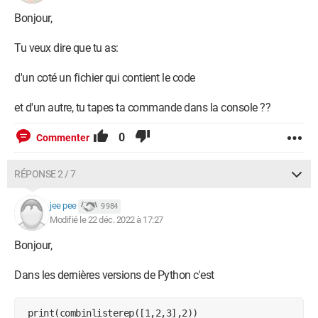
et il y a ecrit :
Bonjour,
File "<interactive input>", line 1
Tu veux dire que tu as:
print combinlisterep([1,2,3],2)
^
d'un coté un fichier qui contient le code
SyntaxError: invalid syntax
et d'un autre, tu tapes ta commande dans la console ??
pouvait vous m'aider à résoudre ce problème? Merci
0
Commenter
Windows / Chrome 108.0.0.0
RÉPONSE 2 / 7
jee pee
9 984
Modifié le 22 déc. 2022 à 17:27
Bonjour,
Dans les dernières versions de Python c'est
 print(combinlisterep([1,2,3],2))