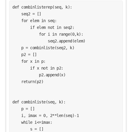
def combinlisterep(seq, k):

    seq2 = []

    for elem in seq:

        if elem not in seq2:

            for i in range(0,k):

                seq2.append(elem)

    p = combinliste(seq2, k)

    p2 = []

    for x in p:

        if x not in p2:

            p2.append(x)

    return(p2)

def combinliste(seq, k):

    p = []

    i, imax = 0, 2**len(seq)-1

    while i<=imax:

        s = []
