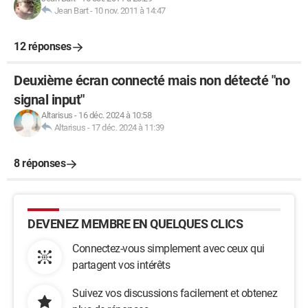
Jean Bart
-
10 nov. 2011 à 14:47
12 réponses
Deuxième écran connecté mais non détecté "no
signal input"
Altarisus
-
16 déc. 2024 à 10:58
Altarisus
-
17 déc. 2024 à 11:39
8 réponses
DEVENEZ MEMBRE EN QUELQUES CLICS
Connectez-vous simplement avec ceux qui
partagent vos intérêts
Suivez vos discussions facilement et obtenez