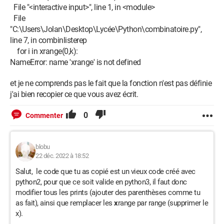
File "<interactive input>", line 1, in <module>
File
"C:\Users\Jolan\Desktop\Lycée\Python\combinatoire.py",
line 7, in combinlisterep
for i in xrange(0,k):
NameError: name 'xrange' is not defined
et je ne comprends pas le fait que la fonction n'est pas définie
j'ai bien recopier ce que vous avez écrit.
0
Commenter
blobu
22 déc. 2022 à 18:52
Salut, le code que tu as copié est un vieux code créé avec
python2, pour que ce soit valide en python3, il faut donc
modifier tous les prints (ajouter des parenthèses comme tu
as fait), ainsi que remplacer les
x
range par range (supprimer le
x).