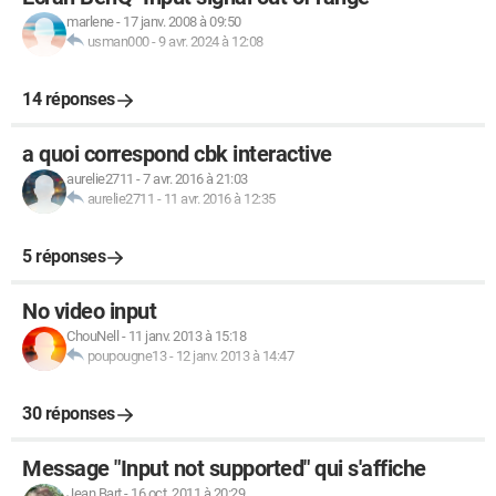
marlene
-
17 janv. 2008 à 09:50
usman000
-
9 avr. 2024 à 12:08
14 réponses
a quoi correspond cbk interactive
aurelie2711
-
7 avr. 2016 à 21:03
aurelie2711
-
11 avr. 2016 à 12:35
5 réponses
No video input
ChouNell
-
11 janv. 2013 à 15:18
poupougne13
-
12 janv. 2013 à 14:47
30 réponses
Message "Input not supported" qui s'affiche
Jean Bart
-
16 oct. 2011 à 20:29