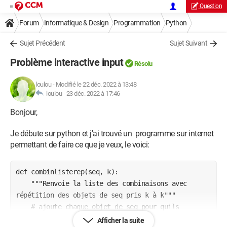
Question
Forum
Informatique & Design
Programmation
Python
Sujet Précédent
Sujet Suivant
Problème interactive input
Résolu
loulou
-
Modifié le 22 déc. 2022 à 13:48
loulou -
23 déc. 2022 à 17:46
Bonjour,
Je débute sur python et j'ai trouvé un programme sur internet
permettant de faire ce que je veux, le voici:
def combinlisterep(seq, k):

    """Renvoie la liste des combinaisons avec 
répétition des objets de seq pris k à k"""

    # ajoute chaque objet de seq pour quils 
apparaissent chacun k fois

Afficher la suite