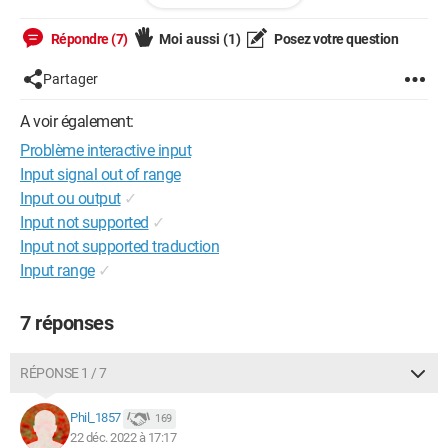
    seq2 = []

    for elem in seq:

Répondre (7)
Moi aussi
(1)
Posez votre question
        if elem not in seq2:

            for i in xrange(0,k):

Partager
                seq2.append(elem)

A voir également:
    # calcule la liste "normale" des combinaisons

    p = combinliste(seq2, k)

Problème interactive input
    # élimine de cette liste les éléments 
Input signal out of range
identiques (comme [1,2] et [1,2])

Input ou output
✓
    p2 = []

Input not supported
✓
    for x in p:

Input not supported traduction
        if x not in p2:

Input range
✓
            p2.append(x)

    # et renvoie le résultat

7 réponses
    return p2
dans la console je marque :
RÉPONSE 1 / 7
Phil_1857
169
print combinlisterep([1,2,3],2)
22 déc. 2022 à 17:17