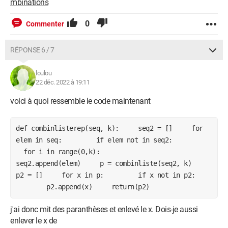
mbinations
0
Commenter
RÉPONSE 6 / 7
loulou
22 déc. 2022 à 19:11
voici à quoi ressemble le code maintenant
def combinlisterep(seq, k): seq2 = [] for
elem in seq: if elem not in seq2:
for i in range(0,k):
seq2.append(elem) p = combinliste(seq2, k)
p2 = [] for x in p: if x not in p2:
p2.append(x) return(p2)
j'ai donc mit des paranthèses et enlevé le x. Dois-je aussi
enlever le x de