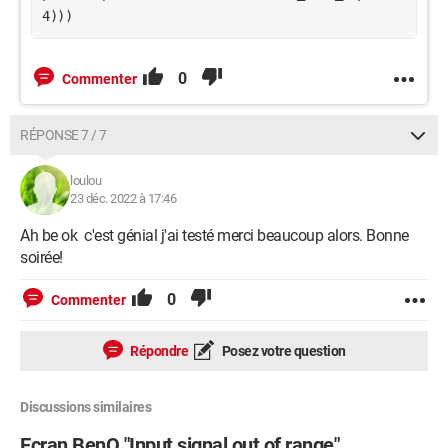
4)))
0
Commenter
RÉPONSE 7 / 7
loulou
23 déc. 2022 à 17:46
Ah be ok c'est génial j'ai testé merci beaucoup alors. Bonne
soirée!
0
Commenter
Répondre
Posez votre question
Discussions similaires
Ecran BenQ "Input signal out of range"