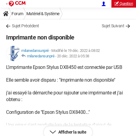
Question
Forum
Matériel & Système
Sujet Précédent
Sujet Suivant
Imprimante non disponible
milanedansunpré
-
Modifié le 19 déc. 2022 à 08:02
milanedansunpré
-
20 déc. 2022 à 05:38
L'imprimante Epson Stylus DX8450 est connectée par USB
Elle semble avoir disparu : "Imprimante non disponible"
j'ai essayé la démarche pour rajouter une imprimante et j'ai
obtenu :
Configuration de "Epson Stylus DX8400..."
Une erreur s'est produite lors de la tentative d'ajout de
l'appareil sélectionné.
Afficher la suite