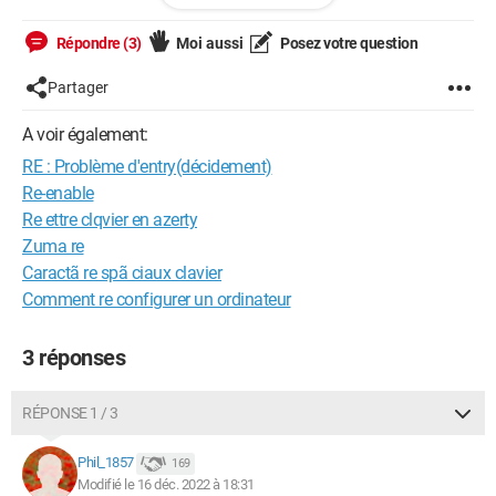
    PCHIColor1 = PCHIEColor1.get()

    print(PCHIColor1)

Répondre (3)
Moi aussi
Posez votre question
PCHIEColor1 = Entry(PCHIFParametres, width=30)

Partager
PCHIEColor1.pack()

A voir également:
PCHIFParametres.bind('<Return>', PCHIFoGetColor1)

RE : Problème d'entry(décidement)
Re-enable
PCHIFParametres.mainloop()
Re ettre clqvier en azerty
Zuma re
Ceci marche
Caractã re spã ciaux clavier
Comment re configurer un ordinateur
def PCHIFoParametres():

3 réponses
    PCHIFParametres = Tk()

RÉPONSE 1 / 3
    PCHIFParametres.title("PCHI ")

    PCHIFParametres.resizable(0, 0)

Phil_1857
169
    PCHIFParametres.config(bg=PCHIColor1)

Modifié le 16 déc. 2022 à 18:31