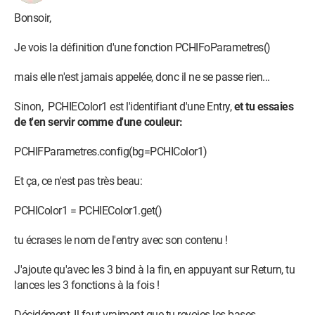
    PCHIFParametres.geometry("400x200+200+200")

Bonsoir,
    def PCHIFoGetColor1(event):

Je vois la définition d'une fonction PCHIFoParametres()
        PCHIColor1 = PCHIEColor1.get()

        print(PCHIColor1)

mais elle n'est jamais appelée, donc il ne se passe rien...
    def PCHIFoGetColor2(event):

Sinon, PCHIEColor1 est l'identifiant d'une Entry,
et tu essaies
        PCHIColor2 = PCHIEColor2.get()

de t'en servir comme d'une couleur:
        print(PCHIColor2)

PCHIFParametres.config(bg=PCHIColor1)
    def PCHIFoGetPolice(event):

Et ça, ce n'est pas très beau:
        PCHIPolice = PCHIEPolice.get()

        print(PCHIPolice)

PCHIColor1 = PCHIEColor1.get()
    PCHIEColor1 = Entry(PCHIFParametres, width=30)

tu écrases le nom de l'entry avec son contenu !
    PCHIEColor1.pack()

J'ajoute qu'avec les 3 bind à la fin, en appuyant sur Return, tu
    PCHIEColor2 = Entry(PCHIFParametres, width=30)

lances les 3 fonctions à la fois !
    PCHIEColor2.pack()

Décidément, Il faut vraiment que tu revoies les bases ...