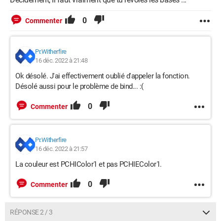
    PCHIEPolice = Entry(PCHIFParametres, width=30)

    PCHIEPolice.pack()

0
Commenter
    PCHIFParametres.bind('<Return>', 
Pr.Witherfire
PCHIFoGetColor1)

16 déc. 2022 à 21:48
    PCHIFParametres.bind('<Return>', 
Ok désolé. J'ai effectivement oublié d'appeler la fonction.
PCHIFoGetColor2)

Désolé aussi pour le problème de bind... :(
    PCHIFParametres.bind('<Return>', 
PCHIFoGetPolice)

0
Commenter
    PCHIFParametres.mainloop()
Pr.Witherfire
Ca non.
16 déc. 2022 à 21:57
Pouvez vous m'aider. Merci
La couleur est PCHIColor1 et pas PCHIEColor1.
0
Commenter
Que Notch soit avec vous
RÉPONSE 2 / 3