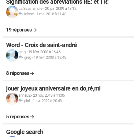
Signification des abréviations RE: et TR:
La Salamandre
-
20 juin 2009 à 18:12
Iolose
-
1 mai 2018 à 11:48
19 réponses
Word - Croix de saint-andré
greg
-
19 févr. 2008 à 16:46
greg
-
19 févr. 2008 à 18:45
8 réponses
jouer joyeux anniversaire en do,ré,mi
anna02
-
23 nov. 2013 à 11:06
plaf
-
1 avr. 2022 à 20:48
5 réponses
Google search