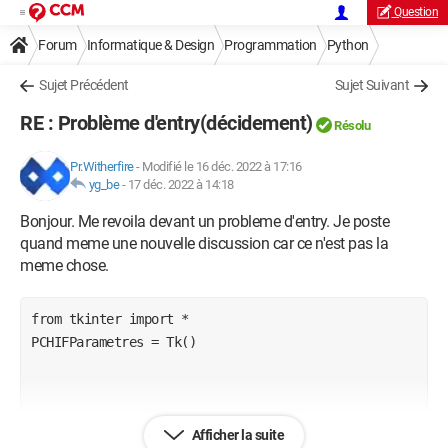
Question
Forum
Informatique & Design
Programmation
Python
Sujet Précédent
Sujet Suivant
RE : Problème d'entry(décidement)
Résolu
Pr.Witherfire
-
Modifié le 16 déc. 2022 à 17:16
yg_be
-
17 déc. 2022 à 14:18
Bonjour. Me revoila devant un probleme d'entry. Je poste
quand meme une nouvelle discussion car ce n'est pas la
meme chose.
from tkinter import *

PCHIFParametres = Tk()

def PCHIFoGetColor1(event):

Afficher la suite