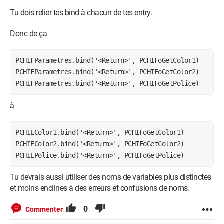
Tu dois relier tes bind à chacun de tes entry.
Donc de ça
PCHIFParametres.bind('<Return>', PCHIFoGetColor1)

PCHIFParametres.bind('<Return>', PCHIFoGetColor2)

PCHIFParametres.bind('<Return>', PCHIFoGetPolice)
à
PCHIEColor1.bind('<Return>', PCHIFoGetColor1)

PCHIEColor2.bind('<Return>', PCHIFoGetColor2)

PCHIEPolice.bind('<Return>', PCHIFoGetPolice)
Tu devrais aussi utiliser des noms de variables plus distinctes
et moins enclines à des erreurs et confusions de noms.
0
Commenter