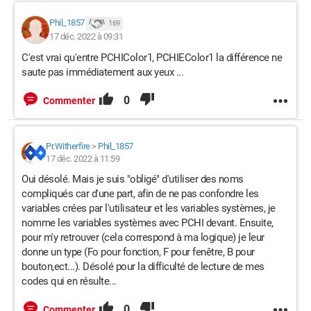
Phil_1857
169
17 déc. 2022 à 09:31
C'est vrai qu'entre PCHIColor1, PCHIEColor1 la différence ne
saute pas immédiatement aux yeux ...
0
Commenter
Pr.Witherfire
>
Phil_1857
17 déc. 2022 à 11:59
Oui désolé. Mais je suis "obligé" d'utiliser des noms
compliqués car d'une part, afin de ne pas confondre les
variables crées par l'utilisateur et les variables systèmes, je
nomme les variables systèmes avec PCHI devant. Ensuite,
pour m'y retrouver (cela correspond à ma logique) je leur
donne un type (Fo pour fonction, F pour fenêtre, B pour
bouton,ect...). Désolé pour la difficulté de lecture de mes
codes qui en résulte...
0
Commenter