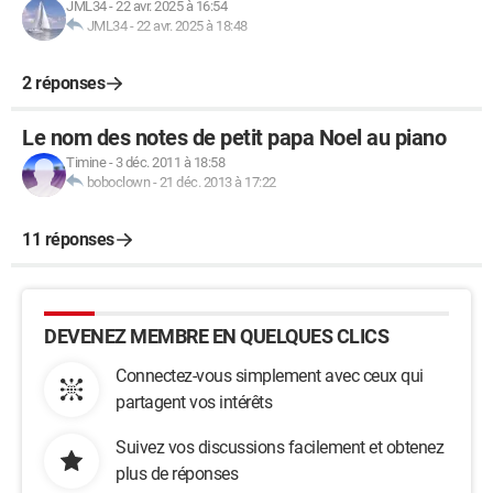
JML34
-
22 avr. 2025 à 16:54
JML34
-
22 avr. 2025 à 18:48
2 réponses
Le nom des notes de petit papa Noel au piano
Timine
-
3 déc. 2011 à 18:58
boboclown
-
21 déc. 2013 à 17:22
11 réponses
DEVENEZ MEMBRE EN QUELQUES CLICS
Connectez-vous simplement avec ceux qui
partagent vos intérêts
Suivez vos discussions facilement et obtenez
plus de réponses