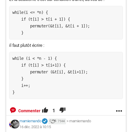
while(i <= *n) {

    if (t[i] > t[i + 1]) {

        permuter(&t[i], &t[i + 1]);

il faut plutôt écrire :
while (i < *n - 1) {

    if (t[i] > t[i+1]) {

        permuter (&t[i], &t[i+1]);

    }

    i++;

}
1
Commenter
mamiemando
>
mamiemando
7 944
16 déc. 2022 à 10:15