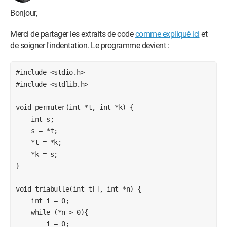
  int i;

Bonjour,
  for(i=0;i<n;i++){

Merci de partager les extraits de code
comme expliqué ici
et
      printf("entrer la case num % d   \n",i+1);

de soigner l'indentation. Le programme devient :
      scanf("%d",&t[i]);

  }

 int k=n;int s=n-1;

#include <stdio.h>

triabulle(&t,&s);

#include <stdlib.h>

printf("le tableau trie = \n ");

int e;

void permuter(int *t, int *k) {

  for(e=0;e<k;e++){

    int s;

      printf("%d\n",t[e]);

    s = *t;

  }

    *t = *k;

    return 0;

    *k = s;

}
}

Merci d'avance
void triabulle(int t[], int *n) {

    int i = 0;

Modération : merci de partager les extraits de code
comme
    while (*n > 0){

expliqué ici
        i = 0;
