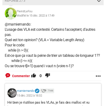
RÉPONSE 2 / 3
PierrotLeFou
Modifié le 15 déc. 2022 à 17:49
@mamiemando:
L'usage des VLA est contesté. Certains l'acceptent, d'autres
pas.
Quel est ton opinion? (VLA = Variable Length Array)
Pour le code:
while (n > 0){
Est-ce que ça vaut la peine de trier un tableau de longueur 1??
while (i <= n){
Ou se trouve t[i+1] quand i vaut n (voire n-1)?
0
Commenter
mamiemando
7 944
15 déc. 2022 à 18:32
Hé bien je n'utilise pas les VLAs, je fais des malloc et vu