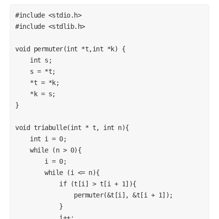
#include <stdio.h>

#include <stdlib.h>

void permuter(int *t,int *k) {

    int s;

    s = *t;

    *t = *k;

    *k = s;

}

void triabulle(int * t, int n){

    int i = 0;

    while (n > 0){

        i = 0;

        while (i <= n){

            if (t[i] > t[i + 1]){

                permuter(&t[i], &t[i + 1]);

            }

            i++;
