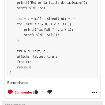
    printf("Entrer la taille du tableau\n");

    scanf("%ld", &n);

    int * t = malloc(sizeof(int) * n);

    for (size_t i = 0; i < n; i++){

        printf("tab[%d] ? ", i + 1);

        scanf("%ld", &t[i]);

    }

    tri_a_bulle(t, n);

    afficher_tableau(t, n);

    free(t);

    return 0;

}
Bonne chance
1
Commenter