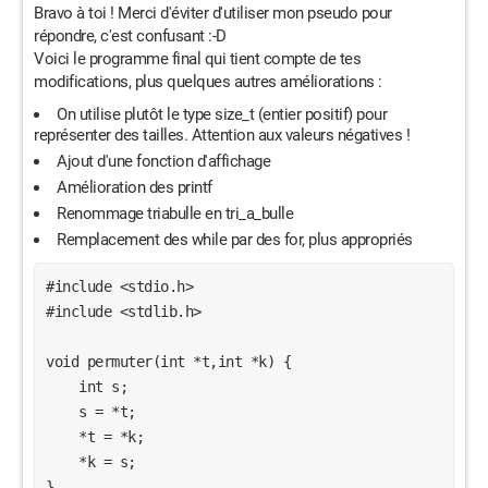
Bravo à toi ! Merci d'éviter d'utiliser mon pseudo pour
répondre, c'est confusant :-D
Voici le programme final qui tient compte de tes
modifications, plus quelques autres améliorations :
On utilise plutôt le type size_t (entier positif) pour
représenter des tailles. Attention aux valeurs négatives !
Ajout d'une fonction d'affichage
Amélioration des printf
Renommage triabulle en tri_a_bulle
Remplacement des while par des for, plus appropriés
#include <stdio.h>

#include <stdlib.h>

void permuter(int *t,int *k) {

    int s;

    s = *t;

    *t = *k;

    *k = s;

}
