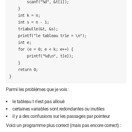
        scanf("%d", &t[i]);

    }

    int k = n;

    int s = n - 1;

    triabulle(&t, &s);

    printf("le tableau trie = \n");

    int e;

    for (e = 0; e < k; e++) {

        printf("%d\n", t[e]);

    }

    return 0;

Parmi les problèmes que je vois :
le tableau t n'est pas alloué
certaines variables sont redondantes ou inutiles
il y a des confusions sur les passages par pointeur
Voici un programme plus correct (mais pas encore correct) :