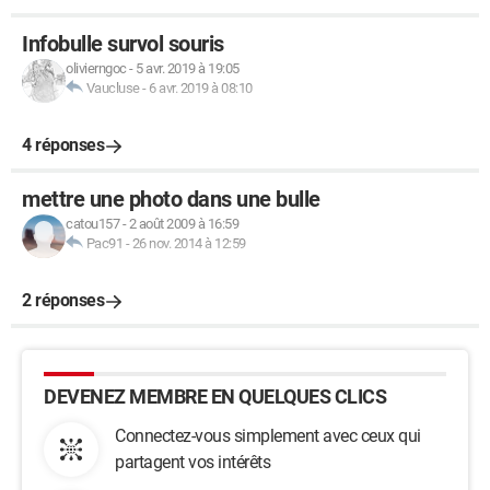
Infobulle survol souris
olivierngoc
-
5 avr. 2019 à 19:05
Vaucluse
-
6 avr. 2019 à 08:10
4 réponses
mettre une photo dans une bulle
catou157
-
2 août 2009 à 16:59
Pac91
-
26 nov. 2014 à 12:59
2 réponses
DEVENEZ MEMBRE EN QUELQUES CLICS
Connectez-vous simplement avec ceux qui
partagent vos intérêts