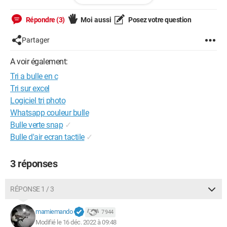
 }

Répondre (3)
Moi aussi
Posez votre question
 void triabulle(int t[],int *n){

     int i=0;

Partager
     while (*n>0){

A voir également:
            i=0;

         while(i<=*n){

Tri a bulle en c
         if(t[i]>t[i+1]){

Tri sur excel
             permuter (&t[i],&t[i+1]);

Logiciel tri photo
         }

Whatsapp couleur bulle
         i++;}n--;

Bulle verte snap
✓
     }

Bulle d'air ecran tactile
✓
 }

3 réponses
int main() {

RÉPONSE 1 / 3
  printf( "entrer la taille du tableau \n" );

  int n;

mamiemando
7 944
  scanf("%d",&n);

Modifié le 16 déc. 2022 à 09:48
  int t[n];
