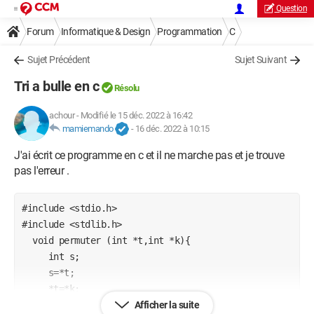
Question
Forum
Informatique & Design
Programmation
C
Sujet Précédent
Sujet Suivant
Tri a bulle en c
Résolu
achour
-
Modifié le 15 déc. 2022 à 16:42
mamiemando
-
16 déc. 2022 à 10:15
J'ai écrit ce programme en c et il ne marche pas et je trouve
pas l'erreur .
#include <stdio.h>

#include <stdlib.h>

  void permuter (int *t,int *k){

     int s;

     s=*t;

     *t=*k;

     *k=s;

Afficher la suite