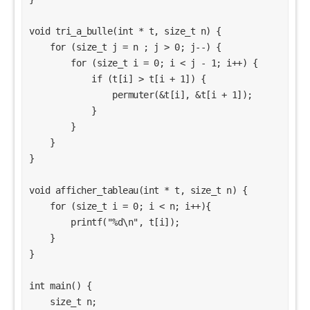
void tri_a_bulle(int * t, size_t n) {

    for (size_t j = n ; j > 0; j--) {

        for (size_t i = 0; i < j - 1; i++) {

            if (t[i] > t[i + 1]) {

                permuter(&t[i], &t[i + 1]);

            }

        }

    }

}

void afficher_tableau(int * t, size_t n) {

    for (size_t i = 0; i < n; i++){

        printf("%d\n", t[i]);

    }

}

int main() {

    size_t n;
