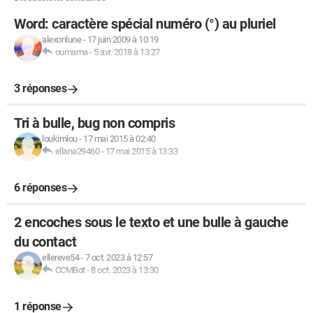
Word: caractère spécial numéro (°) au pluriel
alexonlune
-
17 juin 2009 à 10:19
oumama
-
5 avr. 2018 à 13:27
3 réponses
Tri à bulle, bug non compris
loukimlou
-
17 mai 2015 à 02:40
ellana29460
-
17 mai 2015 à 13:33
6 réponses
2 encoches sous le texto et une bulle à gauche
du contact
ellereve54
-
7 oct. 2023 à 12:57
CCMBot
-
8 oct. 2023 à 13:30
1 réponse