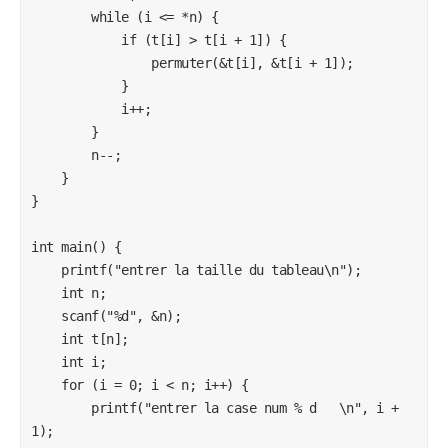
        while (i <= *n) {

            if (t[i] > t[i + 1]) {

                permuter(&t[i], &t[i + 1]);

            }

            i++;

        }

        n--;

    }

}

int main() {

    printf("entrer la taille du tableau\n");

    int n;

    scanf("%d", &n);

    int t[n];

    int i;

    for (i = 0; i < n; i++) {

        printf("entrer la case num % d   \n", i + 
1);
