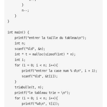
        }

        n--;

    }

}

int main() {

    printf("entrer la taille du tableau\n");

    int n;

    scanf("%ld", &n);

    int * t = malloc(sizeof(int) * n);

    int i;

    for (i = 0; i < n; i++){

        printf("entrer la case num % d\n", i + 1);

        scanf("%ld", &t[i]);

    }

    triabulle(t, n);

    printf("le tableau trie = \n");

    for (i = 0; i < n; i++){

        printf("%d\n", t[i]);
