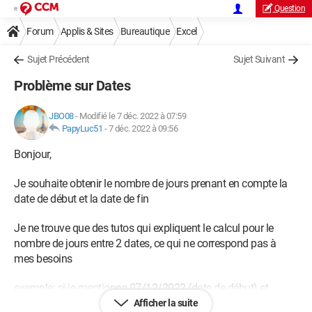
Question
Forum
Applis & Sites
Bureautique
Excel
Sujet Précédent
Sujet Suivant
Problème sur Dates
JBO08
-
Modifié le 7 déc. 2022 à 07:59
PapyLuc51
-
7 déc. 2022 à 09:56
Bonjour,
Je souhaite obtenir le nombre de jours prenant en compte la
date de début et la date de fin
Je ne trouve que des tutos qui expliquent le calcul pour le
nombre de jours entre 2 dates, ce qui ne correspond pas à
mes besoins
exemple: si je mentionne 07/12/2022 (date de début) et
15/12/2022 (date de fin) je veux obtenir 9 jours
Afficher la suite