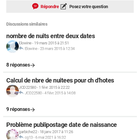
Répondre
Posez votre question
Discussions similaires
nombre de nuits entre deux dates
Elowine
-
19 mars 2015 à 21:51
Elowine
-
23 mars 2015 à 12:34
8 réponses
Calcul de nbre de nuitees pour ch d'hotes
JCD22580
-
1 févr. 2015 à 22:22
JCD22580
-
4 févr. 2015 à 14:08
9 réponses
Problème publipostage date de naissance
garbiche22
-
18 janv. 2017 à 11:26
cg13
-
6 mai 2021 à 16:32