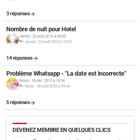
3 réponses
Nombre de nuit pour Hotel
Jamryl
-
22 août 2016 à 06:35
Jamryl
-
23 août 2016 à 12:36
14 réponses
Problème Whatsapp - "La date est incorrecte"
thvzzz
-
18 déc. 2017 à 18:54
Razor
-
18 août 2023 à 09:44
5 réponses
DEVENEZ MEMBRE EN QUELQUES CLICS