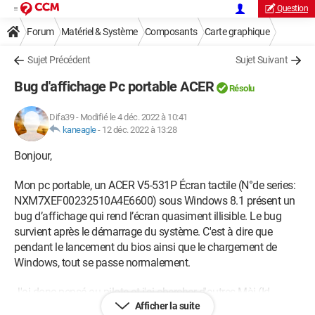
Question
Forum
Matériel & Système
Composants
Carte graphique
Sujet Précédent
Sujet Suivant
Bug d'affichage Pc portable ACER
Résolu
Difa39
-
Modifié le 4 déc. 2022 à 10:41
kaneagle
-
12 déc. 2022 à 13:28
Bonjour,
Mon pc portable, un ACER V5-531P Écran tactile (N°de series:
NXM7XEF00232510A4E6600) sous Windows 8.1 présent un
bug d’affichage qui rend l’écran quasiment illisible. Le bug
survient après le démarrage du système. C'est à dire que
pendant le lancement du bios ainsi que le chargement de
Windows, tout se passe normalement.
J'ai donc pensé au pilote et j'ai chercher d'autres Màj (Id
Afficher la suite
Matériel : PCI\VEN_8086&DEV_0106&SUBSYS