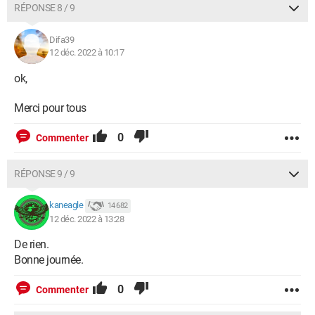
RÉPONSE 8 / 9
Difa39
12 déc. 2022 à 10:17
ok,
Merci pour tous
0
Commenter
RÉPONSE 9 / 9
kaneagle
14 682
12 déc. 2022 à 13:28
De rien.
Bonne journée.
0
Commenter