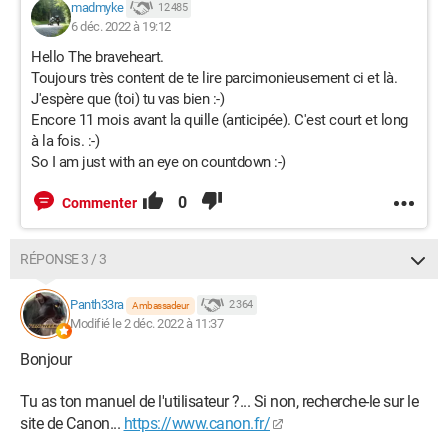
madmyke
12 485
6 déc. 2022 à 19:12
Hello The braveheart.
Toujours très content de te lire parcimonieusement ci et là.
J'espère que (toi) tu vas bien :-)
Encore 11 mois avant la quille (anticipée). C'est court et long
à la fois. :-)
So I am just with an eye on countdown :-)
0
Commenter
RÉPONSE 3 / 3
Panth33ra
2 364
Ambassadeur
Modifié le 2 déc. 2022 à 11:37
Bonjour
Tu as ton manuel de l'utilisateur ?... Si non, recherche-le sur le
site de Canon...
https://www.canon.fr/