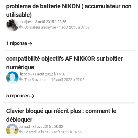
probleme de batterie NIKON ( accumulateur non
utilisable)
nabiljuve
-
3 août 2015 à 23:55
Utilisateur anonyme
-
4 août 2015 à 07:58
1 réponse
compatibilité objectifs AF NIKKOR sur boitier
numérique
lilicoco
-
11 août 2022 à 14:38
The Braveheart
-
15 août 2022 à 07:05
5 réponses
Clavier bloqué qui n'écrit plus : comment le
débloquer
pomad
-
8 févr. 2016 à 20:02
ScaredHell973
-
8 août 2022 à 14:55