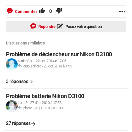
0
Commenter
Répondre
Posez votre question
Discussions similaires
Problème de déclencheur sur Nikon D3100
Ninich0ou
-
22 oct. 2014 à 17:06
ouiouiphoto
-
23 oct. 2014 à 14:31
3 réponses
Problème batterie Nikon D3100
LuceP
-
27 déc. 2010 à 17:58
photo
-
26 juil. 2012 à 18:08
27 réponses