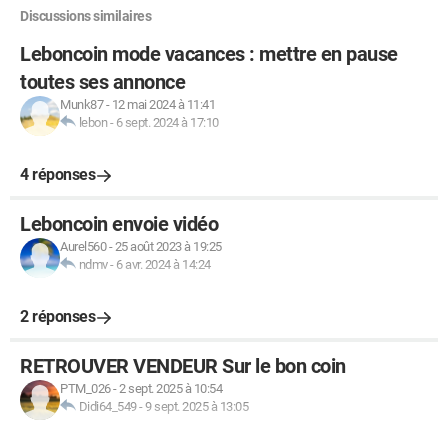
Discussions similaires
Leboncoin mode vacances : mettre en pause
toutes ses annonce
Munk87
-
12 mai 2024 à 11:41
lebon
-
6 sept. 2024 à 17:10
4 réponses
Leboncoin envoie vidéo
Aurel560
-
25 août 2023 à 19:25
ndmv
-
6 avr. 2024 à 14:24
2 réponses
RETROUVER VENDEUR Sur le bon coin
PTM_026
-
2 sept. 2025 à 10:54
Didi64_549
-
9 sept. 2025 à 13:05