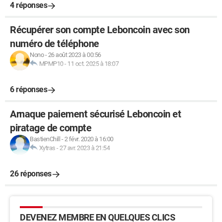
4 réponses
Récupérer son compte Leboncoin avec son
numéro de téléphone
Nono
-
26 août 2023 à 00:56
MPMP10
-
11 oct. 2025 à 18:07
6 réponses
Arnaque paiement sécurisé Leboncoin et
piratage de compte
BastienChill
-
2 févr. 2020 à 16:00
Xytras
-
27 avr. 2023 à 21:54
26 réponses
DEVENEZ MEMBRE EN QUELQUES CLICS