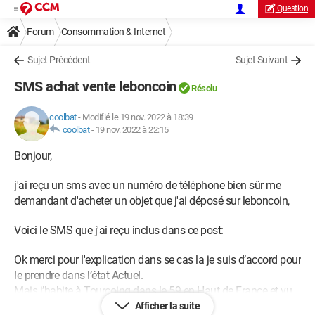
Question
Forum
Consommation & Internet
Sujet Précédent
Sujet Suivant
SMS achat vente leboncoin
Résolu
coolbat
-
Modifié le 19 nov. 2022 à 18:39
coolbat
-
19 nov. 2022 à 22:15
Bonjour,
j'ai reçu un sms avec un numéro de téléphone bien sûr me
demandant d'acheter un objet que j'ai déposé sur leboncoin,
Voici le SMS que j'ai reçu inclus dans ce post:
Ok merci pour l'explication dans se cas la je suis d’accord pour
le prendre dans l’état Actuel.
Mais j’habite à Tourcoing dans le 59 en Haut de France et vu
la distance je vous propose de vous faire un paiement Paylib
Afficher la suite