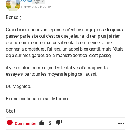
coolbat
2
sur le site de la messagerie sécurisée paypal mais c'est rester
19 nov. 2022 à 22:15
sur le mode SMS texto,
Bonsoir,
J'ai bloqué tous les numéros de téléphone je n'ai donné
aucune information me concernant en tout cas aucunes qui
Grand merci pour vos réponses c'est ce que je pense toujours
peuvent les aider pour faire ce soi-disant achat par paylib.
passer par le site oui c'est ce que je leur ai dit en plus j'ai rien
donné comme informations il voulait commencer à me
J'aimerais savoir ce que le forum en pense personnellement je
donner la procédure , j'ai reçu un appel bien gentil, mais j'étais
crois et je doute fort que ce soit une arnaque un moyen
déjà sur mes gardes de la manière dont ça c'est passé,
d'extorsion de fonds,
il y en a plein comme ça des tentatives d'arnaques ils
Merci au forum pour les quelques réponses données.
essayent par tous les moyens le ping call aussi,
Coolbat
Du Maghreb,
Bonne continuation sur le forum.
Cbat
2
Commenter