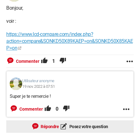
Bonjour,
voir :
https://www.lcd-compare.com/index.php?
action=compare&SONKD50X89KAEP=on&SONKD50X85KAE
P=on
1
Commenter
Utilisateur anonyme
19 nov. 2022 à 07:51
Super je te remercie !
0
Commenter
Répondre
Posez votre question