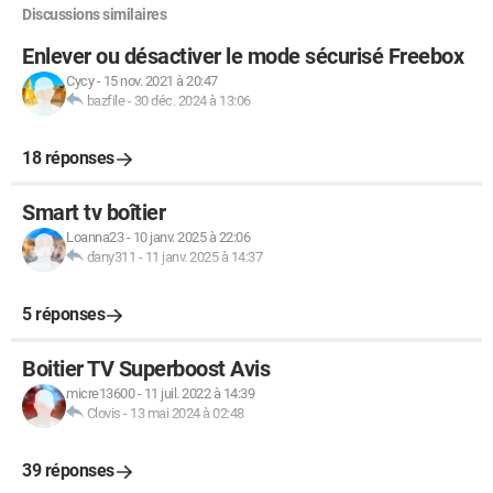
Discussions similaires
Enlever ou désactiver le mode sécurisé Freebox
Cycy
-
15 nov. 2021 à 20:47
bazfile
-
30 déc. 2024 à 13:06
18 réponses
Smart tv boîtier
Loanna23
-
10 janv. 2025 à 22:06
dany311
-
11 janv. 2025 à 14:37
5 réponses
Boitier TV Superboost Avis
micre13600
-
11 juil. 2022 à 14:39
Clovis
-
13 mai 2024 à 02:48
39 réponses