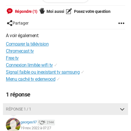
TV, du moins si il y en a une ?
Répondre (1)
Moi aussi
Posez votre question
je vous remercie d'avance
Partager
A voir également:
Comparer la télévision
Chromecast tv
Free tv
Connexion limitée wifi tv
✓
Signal faible ou inexistant tv samsung
✓
Menu caché tv edenwood
✓
1 réponse
RÉPONSE 1 / 1
georges97
2 944
19 nov. 2022 à 07:27