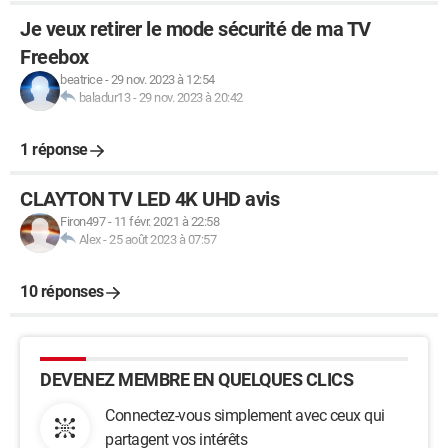
Je veux retirer le mode sécurité de ma TV
Freebox
beatrice
-
29 nov. 2023 à 12:54
baladur13
-
29 nov. 2023 à 20:42
1 réponse
CLAYTON TV LED 4K UHD avis
Firon497
-
11 févr. 2021 à 22:58
Alex
-
25 août 2023 à 07:57
10 réponses
DEVENEZ MEMBRE EN QUELQUES CLICS
Connectez-vous simplement avec ceux qui
partagent vos intérêts