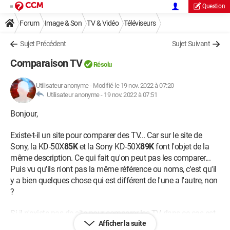
Question
Forum
Image & Son
TV & Vidéo
Téléviseurs
Sujet Précédent
Sujet Suivant
Comparaison TV
Résolu
Utilisateur anonyme
-
Modifié le 19 nov. 2022 à 07:20
Utilisateur anonyme -
19 nov. 2022 à 07:51
Bonjour,
Existe-t-il un site pour comparer des TV... Car sur le site de
Sony, la KD-50X
85K
et la Sony KD-50X
89K
font l'objet de la
même description. Ce qui fait qu'on peut pas les comparer...
Puis vu qu'ils n'ont pas la même référence ou noms, c'est qu'il
y a bien quelques chose qui est différent de l'une a l'autre, non
?
Si il n'existe pas de site pour comparer les TV, dans ce cas est-
Afficher la suite
ce que quelqu'un pourrait me dire la difference entre les deux