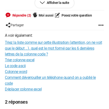
et mon changement de couleur, et qu'à chaque export il me
Afficher la suite
crée les X versions... J'espère que je suis assez clair ! :)
Répondre (2)
Moi aussi
Posez votre question
Merci !
Partager
A voir également:
Windows / Chrome 99.0.4844.51
Triez la liste comme sur cette illustration (attention, on ne voit
que le début …). quel est le mot formé par les 6 dernières
lettres de la colonne code ?
Trier colonne excel
Le code ascii
Colonne word
Comment déverrouiller un téléphone quand on a oublié le
code
Déplacer colonne excel
2 réponses