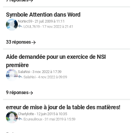
Symbole Attention dans Word
Nortec59
-
21 juil. 2009 à 11:11
LOUL7619
-
17 nov. 2022 à 21:41
33 réponses
Aide demandée pour un exercice de NSI
première
SalaNsi
-
3 nov. 2022 à 17:39
SalaNsi
-
4 nov. 2022 à 09:09
9 réponses
erreur de mise à jour de la table des matières!
Charlylotte
-
12 juin 2015 à 10:35
Ecureuilroux
-
31 mai 2019 à 15:59