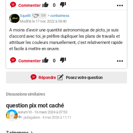
0
Commenter
Squel8
>
contrariness
109
Modifié le 17 nov. 2022 à 08:40
A moins d'avoir une quantité astronomique de picto, je suis
d'accord avec toi, je préfère dupliquer les plans de travails et
attribuer les couleurs manuellement, c'est relativement rapide
et facile à mettre en œuvre.
0
Commenter
Répondre
Posez votre question
Discussions similaires
question pix mot caché
aorum10
-
16 mars 2024 à 07:53
pixlagalere
-
4 mai 2026 à 11:11
7 réponses