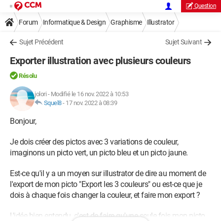
Question
Forum
Informatique & Design
Graphisme
Illustrator
Sujet Précédent
Sujet Suivant
Exporter illustration avec plusieurs couleurs
Résolu
jolori
-
Modifié le 16 nov. 2022 à 10:53
Squel8
-
17 nov. 2022 à 08:39
Bonjour,
Je dois créer des pictos avec 3 variations de couleur,
imaginons un picto vert, un picto bleu et un picto jaune.
Est-ce qu'il y a un moyen sur illustrator de dire au moment de
l'export de mon picto "Export les 3 couleurs" ou est-ce que je
dois à chaque fois changer la couleur, et faire mon export ?
L'idée bien entendu, c'est de faire qu'une seule fois mon picto