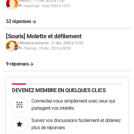
Sviet531
-
17 nov. 2012 à 12:47
mauricegt
-
9 juin 2026 à 13:01
52 réponses
[Souris] Molette et défilement
Utilisateur anonyme
-
21 déc. 2005 à 12:53
Champy
-
25 déc. 2023 à 00:28
9 réponses
DEVENEZ MEMBRE EN QUELQUES CLICS
Connectez-vous simplement avec ceux qui
partagent vos intérêts
Suivez vos discussions facilement et obtenez
plus de réponses