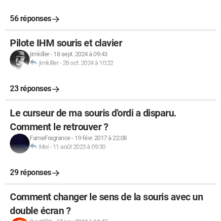
56 réponses
Pilote IHM souris et clavier
jimkiller
-
18 sept. 2024 à 09:43
jimkiller
-
28 oct. 2024 à 10:22
23 réponses
Le curseur de ma souris d'ordi a disparu.
Comment le retrouver ?
FameFragrance
-
19 févr. 2017 à 22:08
Moi
-
11 août 2023 à 09:30
29 réponses
Comment changer le sens de la souris avec un
double écran ?