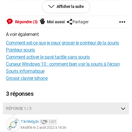
ps : est-ce que vous pourriez m'expliquer comment est-ce que
Afficher la suite
je peux joindre des photos
Répondre (3)
Moi aussi
Partager
Android / Chrome 103.0.0.0
A voir également:
Comment est-ce que je peux grossir le pointeur de la souris
Pointeur souris
Comment activer le pavé tactile sans souris
Curseur Windows 10 : comment bien voir la souris à l'écran
Souris informatique
Grossir clavier iphone
3 réponses
RÉPONSE 1 / 3
T3chN0g3n
1 217
Modifié le 2 août 2022 à 14:36