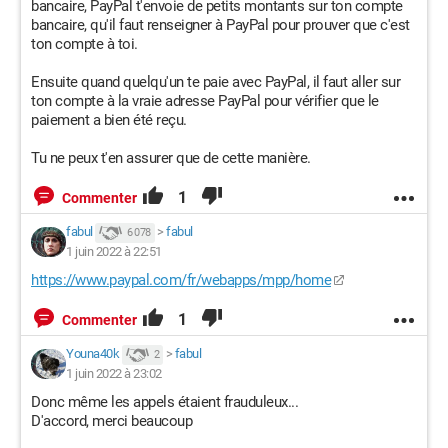
bancaire, PayPal t'envoie de petits montants sur ton compte
bancaire, qu'il faut renseigner à PayPal pour prouver que c'est
ton compte à toi.
Ensuite quand quelqu'un te paie avec PayPal, il faut aller sur
ton compte à la vraie adresse PayPal pour vérifier que le
paiement a bien été reçu.
Tu ne peux t'en assurer que de cette manière.
1
Commenter
fabul
>
fabul
6 078
1 juin 2022 à 22:51
https://www.paypal.com/fr/webapps/mpp/home
1
Commenter
Youna40k
>
fabul
2
1 juin 2022 à 23:02
Donc même les appels étaient frauduleux...
D'accord, merci beaucoup