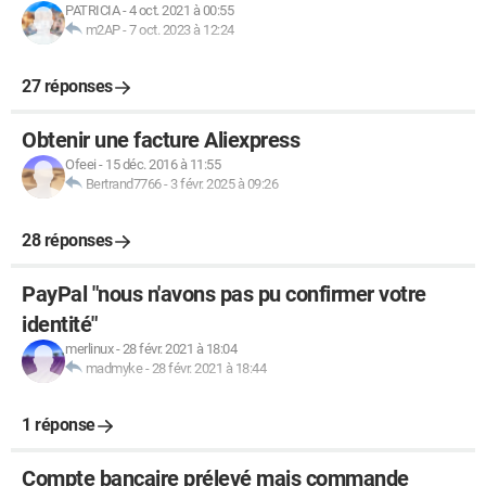
PATRICIA
-
4 oct. 2021 à 00:55
m2AP
-
7 oct. 2023 à 12:24
27 réponses
Obtenir une facture Aliexpress
Ofeei
-
15 déc. 2016 à 11:55
Bertrand7766
-
3 févr. 2025 à 09:26
28 réponses
PayPal "nous n'avons pas pu confirmer votre
identité"
merlinux
-
28 févr. 2021 à 18:04
madmyke
-
28 févr. 2021 à 18:44
1 réponse
Compte bancaire prélevé mais commande