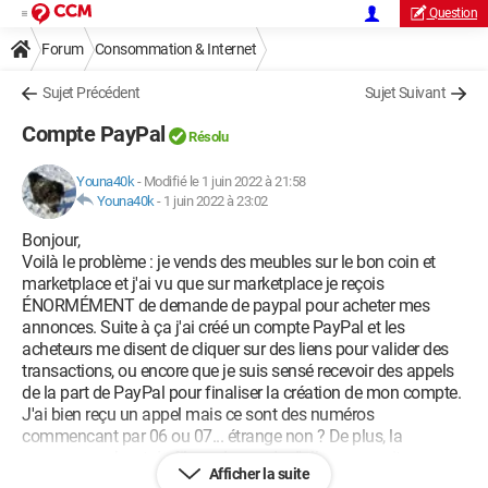
Question
Forum
Consommation & Internet
Sujet Précédent
Sujet Suivant
Compte PayPal
Résolu
Youna40k
-
Modifié le 1 juin 2022 à 21:58
Youna40k
-
1 juin 2022 à 23:02
Bonjour,
Voilà le problème : je vends des meubles sur le bon coin et
marketplace et j'ai vu que sur marketplace je reçois
ÉNORMÉMENT de demande de paypal pour acheter mes
annonces. Suite à ça j'ai créé un compte PayPal et les
acheteurs me disent de cliquer sur des liens pour valider des
transactions, ou encore que je suis sensé recevoir des appels
de la part de PayPal pour finaliser la création de mon compte.
J'ai bien reçu un appel mais ce sont des numéros
commencant par 06 ou 07... étrange non ? De plus, la
personne au bout du fil me demande d'aller sur un site
Afficher la suite
inconnu pour faire une "simulation de transaction"