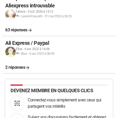
Aliexpress introuvable
fabrice
-
5 oct. 2020 à 13:12
LievreVicieux49
-
31 mai 2026 à 06:26
63 réponses
Ali Express / Paypal
Elise
-
6 avr. 2022 à 16:08
Elise
-
8 avr. 2022 à 08:39
2 réponses
DEVENEZ MEMBRE EN QUELQUES CLICS
Connectez-vous simplement avec ceux qui
partagent vos intérêts
Suivez vos discussions facilement et obtenez