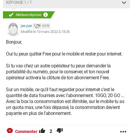
RÉPONSE 1 / 7
Bouy... propose actuellement via certaines banques un forfait
à 8,99 euros : je peux accéder à l'internet avec ça ?
Meilleure réponse
Je ne sais pas si je me fais comprendre (mais vous avez
jee pee
9 979
l'habitude :-))
Modifié le 10 mars 2022 à 18:26
Un grand merci à vous !
Bonjour,
Whoviana
Oui tu peux quitter Free pour le mobile et rester pour internet.
Configuration:
Windows / Firefox 96.0
Si tu vas chez un autre opérateur tu peux demander la
portabilité du numéro, pour le conserver, et ton nouvel
opérateur activera la clôture de ton abonnement Free.
Sur un mobile, ce qu'il faut regarder pour internet c'est le
quantité de data fournies avec l'abonnement. 10GO, 20 GO ...
Avec la box la consommation est illimitée, sur le mobile tu as
un quota max, une fois dépassé, la consommation devient
payante en plus de l'abonnement.
2
Commenter