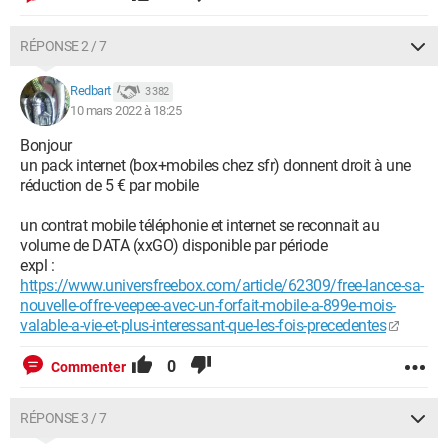
RÉPONSE 2 / 7
Redbart
3 382
10 mars 2022 à 18:25
Bonjour
un pack internet (box+mobiles chez sfr) donnent droit à une
réduction de 5 € par mobile
un contrat mobile téléphonie et internet se reconnait au
volume de DATA (xxGO) disponible par période
expl :
https://www.universfreebox.com/article/62309/free-lance-sa-
nouvelle-offre-veepee-avec-un-forfait-mobile-a-899e-mois-
valable-a-vie-et-plus-interessant-que-les-fois-precedentes
0
Commenter
RÉPONSE 3 / 7