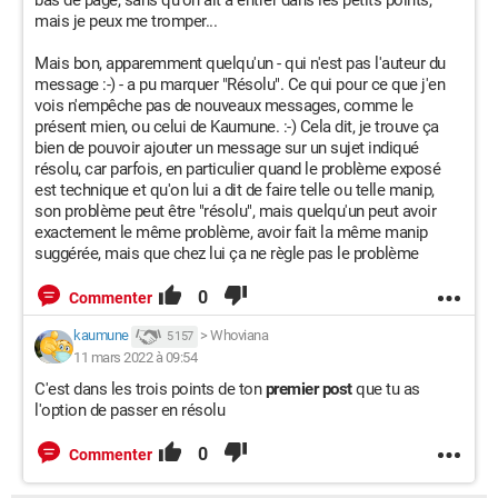
bas de page, sans qu'on ait à entrer dans les petits points,
mais je peux me tromper...
Mais bon, apparemment quelqu'un - qui n'est pas l'auteur du
message :-) - a pu marquer "Résolu". Ce qui pour ce que j'en
vois n'empêche pas de nouveaux messages, comme le
présent mien, ou celui de Kaumune. :-) Cela dit, je trouve ça
bien de pouvoir ajouter un message sur un sujet indiqué
résolu, car parfois, en particulier quand le problème exposé
est technique et qu'on lui a dit de faire telle ou telle manip,
son problème peut être "résolu", mais quelqu'un peut avoir
exactement le même problème, avoir fait la même manip
suggérée, mais que chez lui ça ne règle pas le problème
0
Commenter
kaumune
>
Whoviana
5 157
11 mars 2022 à 09:54
C'est dans les trois points de ton
premier post
que tu as
l'option de passer en résolu
0
Commenter