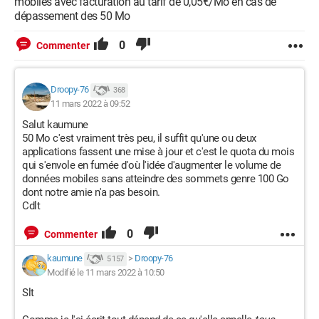
mobiles avec facturation au tarif de 0,05€/Mo en cas de
dépassement des 50 Mo
0
Commenter
Droopy-76
368
11 mars 2022 à 09:52
Salut kaumune
50 Mo c'est vraiment très peu, il suffit qu'une ou deux
applications fassent une mise à jour et c'est le quota du mois
qui s'envole en fumée d'où l'idée d'augmenter le volume de
données mobiles sans atteindre des sommets genre 100 Go
dont notre amie n'a pas besoin.
Cdlt
0
Commenter
kaumune
>
Droopy-76
5 157
Modifié le 11 mars 2022 à 10:50
Slt