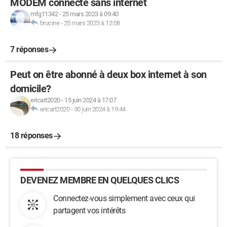
MODEM connecte sans internet
mfg11342
-
25 mars 2023 à 09:40
brucine
-
25 mars 2023 à 12:08
7 réponses
Peut on être abonné à deux box internet à son
domicile?
ericart2020
-
15 juin 2024 à 17:07
ericart2020
-
30 juin 2024 à 19:44
18 réponses
DEVENEZ MEMBRE EN QUELQUES CLICS
Connectez-vous simplement avec ceux qui
partagent vos intérêts