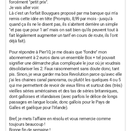
forcément "petit prix".
Je vais aller voir.
Là c'est un forfait Bouygues proposé par ma banque qui m'a
remis cette idée en tête (Prompto, 8,99 par mois - jusqu'à
quand ça ils ne le disent pas, ils s'abritent derrière un simple
"et pas que pour 1 an" mais on sait bien qu'ils peuvent tout à
fait légalement augmenter un tarif en cours de route, ils l'ont
déjà fait).
Pour répondre à Pier10, je me disais que "fondre" mon
abonnement à 2 euros dans un ensemble Box + tel pouvait
signifier une démarche plus compliquée le jour où je voudrais
désolidariser les 2. Faux raisonnement sans doute donc, tant
pis. Sinon, je veux garder ma box Revolution parce qu'avec elle
j'ai les chaines canal panorama, ou plutôt les quelques 4 ou 5
qui me permettent de revoir de vieux films et surtout des (très)
vieilles séries américaines et des tas de séries britanniques,
dont galloises et irlandaises (avec parfois le délice de longs
passages en langue locale, donc gallois pour le Pays de
Galles et gaélique pour l'Irlande).
Bref, je mets l'affaire en résolu et vous remercie comme
toujours beaucoup !
Bonne fin de semaine !