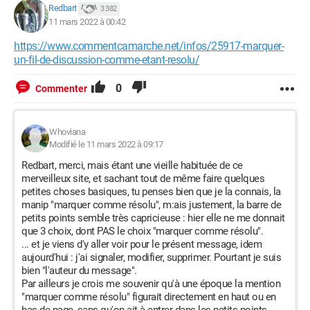
Redbart
3 382
11 mars 2022 à 00:42
https://www.commentcamarche.net/infos/25917-marquer-
un-fil-de-discussion-comme-etant-resolu/
0
Commenter
Whoviana
Modifié le 11 mars 2022 à 09:17
Redbart, merci, mais étant une vieille habituée de ce
merveilleux site, et sachant tout de même faire quelques
petites choses basiques, tu penses bien que je la connais, la
manip "marquer comme résolu", m:ais justement, la barre de
petits points semble très capricieuse : hier elle ne me donnait
que 3 choix, dont PAS le choix "marquer comme résolu".
... et je viens d'y aller voir pour le présent message, idem
aujourd'hui : j'ai signaler, modifier, supprimer. Pourtant je suis
bien "l'auteur du message".
Par ailleurs je crois me souvenir qu'à une époque la mention
"marquer comme résolu" figurait directement en haut ou en