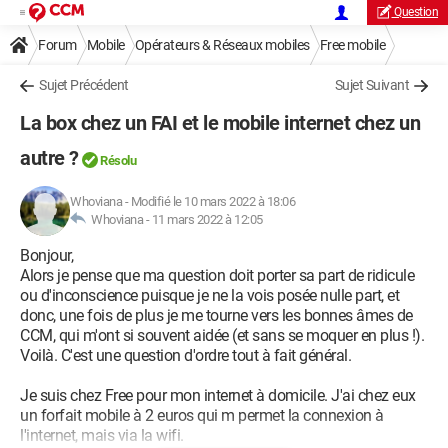
Question
Forum
Mobile
Opérateurs & Réseaux mobiles
Free mobile
Sujet Précédent
Sujet Suivant
La box chez un FAI et le mobile internet chez un
autre ?
Résolu
Whoviana
-
Modifié le 10 mars 2022 à 18:06
Whoviana -
11 mars 2022 à 12:05
Bonjour,
Alors je pense que ma question doit porter sa part de ridicule
ou d'inconscience puisque je ne la vois posée nulle part, et
donc, une fois de plus je me tourne vers les bonnes âmes de
CCM, qui m'ont si souvent aidée (et sans se moquer en plus !).
Voilà. C'est une question d'ordre tout à fait général.
Je suis chez Free pour mon internet à domicile. J'ai chez eux
un forfait mobile à 2 euros qui m permet la connexion à
l'internet, mais via la wifi.