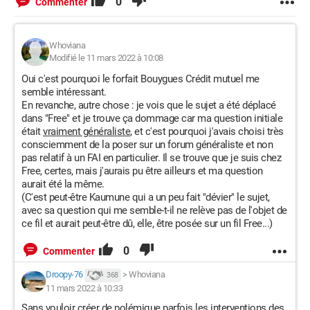
0
Commenter
Whoviana
Modifié le 11 mars 2022 à 10:08
Oui c'est pourquoi le forfait Bouygues Crédit mutuel me
semble intéressant.
En revanche, autre chose : je vois que le sujet a été déplacé
dans "Free" et je trouve ça dommage car ma question initiale
était
vraiment généraliste
, et c'est pourquoi j'avais choisi très
consciemment de la poser sur un forum généraliste et non
pas relatif à un FAI en particulier. Il se trouve que je suis chez
Free, certes, mais j'aurais pu être ailleurs et ma question
aurait été la même.
(C'est peut-être Kaumune qui a un peu fait "dévier" le sujet,
avec sa question qui me semble-t-il ne relève pas de l'objet de
ce fil et aurait peut-être dû, elle, être posée sur un fil Free...)
0
Commenter
Droopy-76
>
Whoviana
368
11 mars 2022 à 10:33
Sans vouloir créer de polémique parfois les interventions des