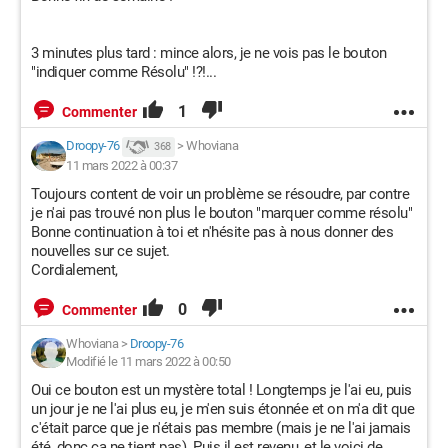
3 minutes plus tard : mince alors, je ne vois pas le bouton
"indiquer comme Résolu" !?!...
1
Commenter
Droopy-76
>
Whoviana
368
11 mars 2022 à 00:37
Toujours content de voir un problème se résoudre, par contre
je n'ai pas trouvé non plus le bouton "marquer comme résolu"
Bonne continuation à toi et n'hésite pas à nous donner des
nouvelles sur ce sujet.
Cordialement,
0
Commenter
Whoviana
>
Droopy-76
Modifié le 11 mars 2022 à 00:50
Oui ce bouton est un mystère total ! Longtemps je l'ai eu, puis
un jour je ne l'ai plus eu, je m'en suis étonnée et on m'a dit que
c'était parce que je n'étais pas membre (mais je ne l'ai jamais
été, donc ça ne tient pas). Puis il est revenu, et le voici de