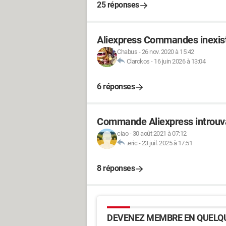
25 réponses
Aliexpress Commandes inexist
Chabus
-
26 nov. 2020 à 15:42
Clarckos
-
16 juin 2026 à 13:04
6 réponses
Commande Aliexpress introuv
ciao
-
30 août 2021 à 07:12
.eric
-
23 juil. 2025 à 17:51
8 réponses
DEVENEZ MEMBRE EN QUELQU