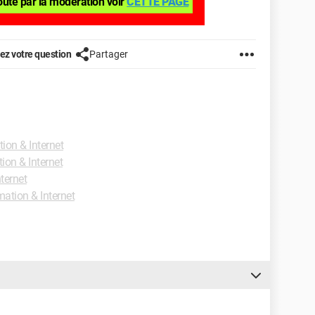
outé par la modération voir
CETTE PAGE
z votre question
Partager
on & Internet
n & Internet
ternet
tion & Internet