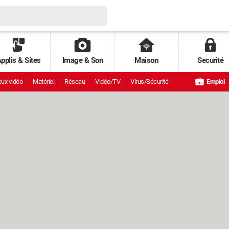
pplis & Sites
Image & Son
Maison
Securité
ux vidéo
Matériel
Réseau
Vidéo/TV
Virus/Sécurité
Emploi