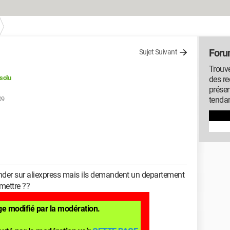
Foru
Sujet Suivant
Trouve
solu
des r
présen
09
tenda
nder sur aliexpress mais ils demandent un departement
 mettre ??
e modifié par la modération.