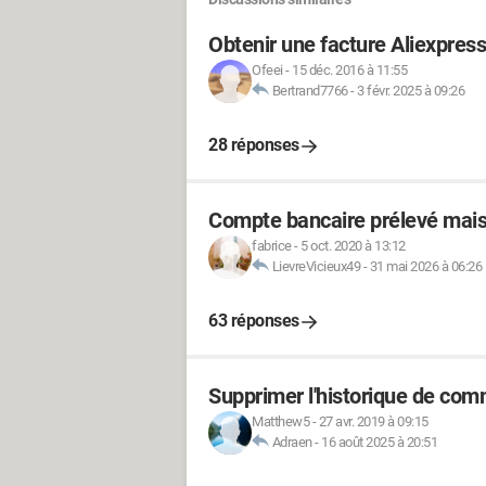
Obtenir une facture Aliexpress
Ofeei
-
15 déc. 2016 à 11:55
Bertrand7766
-
3 févr. 2025 à 09:26
28 réponses
Compte bancaire prélevé mais
fabrice
-
5 oct. 2020 à 13:12
LievreVicieux49
-
31 mai 2026 à 06:26
63 réponses
Supprimer l'historique de co
Matthew5
-
27 avr. 2019 à 09:15
Adraen
-
16 août 2025 à 20:51