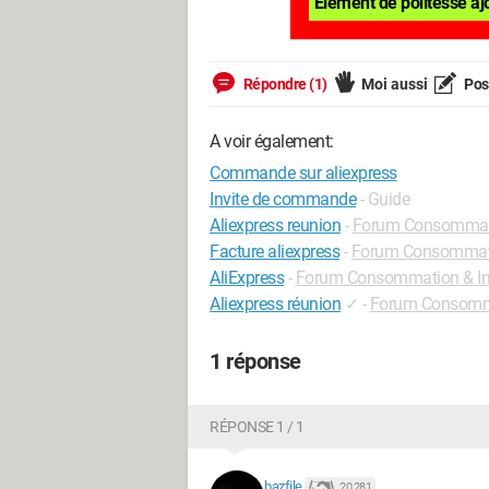
Élément de politesse aj
Répondre (1)
Moi aussi
Pose
A voir également:
Commande sur aliexpress
Invite de commande
- Guide
Aliexpress reunion
-
Forum Consommati
Facture aliexpress
-
Forum Consommatio
AliExpress
-
Forum Consommation & In
Aliexpress réunion
✓
-
Forum Consomma
1 réponse
RÉPONSE 1 / 1
bazfile
20 281