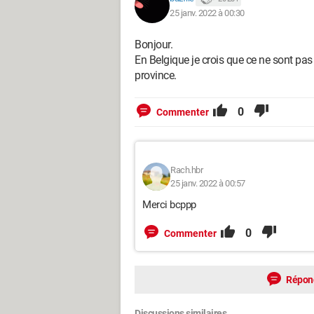
25 janv. 2022 à 00:30
Bonjour.
En Belgique je crois que ce ne sont pa
province.
0
Commenter
Rach.hbr
25 janv. 2022 à 00:57
Merci bcppp
0
Commenter
Répon
Discussions similaires