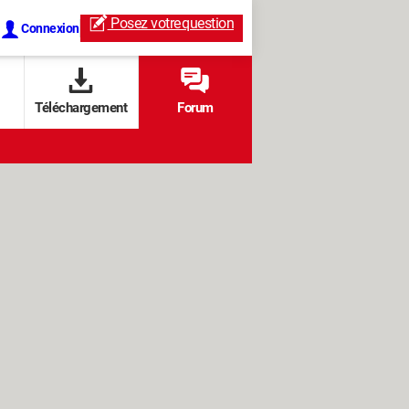
Posez votre
question
Connexion
Téléchargement
Forum