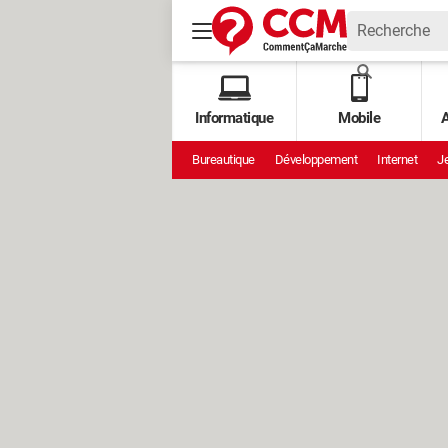
Informatique
Mobile
A
Bureautique
Développement
Internet
Je