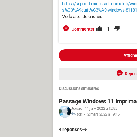
https://support.microsoft.com/fr-fr/w
s%C3%A9curit%C3%A9-windows-811816c
Voilà à toi de choisir.
1
Commenter
Affiche
Répon
Discussions similaires
Passage Windows 11 Impriman
Jucaro
-
14 janv. 2022 à 12:52
txiki
-
12 mars 2022 à 19:45
4 réponses