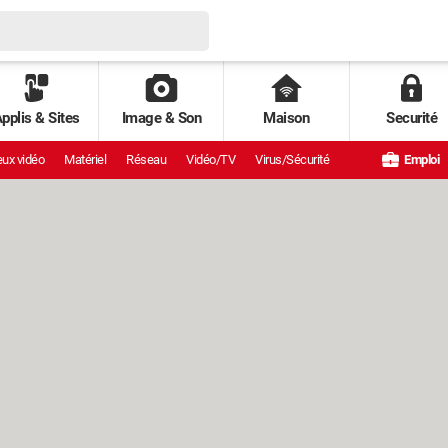
pplis & Sites
Image & Son
Maison
Securité
ux vidéo
Matériel
Réseau
Vidéo/TV
Virus/Sécurité
Emploi