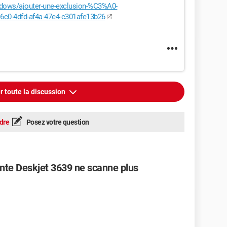
indows/ajouter-une-exclusion-%C3%A0-
0-4dfd-af4a-47e4-c301afe13b26
r toute la discussion
dre
Posez votre question
te Deskjet 3639 ne scanne plus