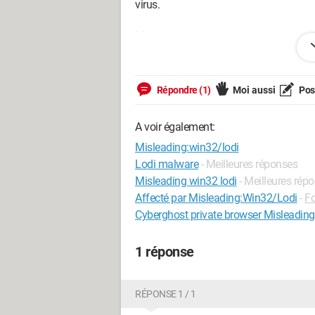
virus.
Merci.
Bonne journée.
Configuration:
Windows / Firefox 96.0
Répondre (1)
Moi aussi
Pose
A voir également:
Misleading:win32/lodi
Lodi malware
- Meilleures réponses
Misleading win32 lodi
- Meilleures rép
Affecté par Misleading:Win32/Lodi
-
Fo
Cyberghost private browser Misleadin
1 réponse
RÉPONSE 1 / 1