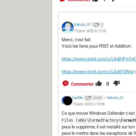
Sakura_01
3
15 janv. 2022 à 12:35
Merci, c'est fait.
Voici les liens pour FRST et Addition :
https://www.cjoint.com/c/LAplHFm1nQ
https://www.cjoint.com/c/LAplI1ONrzi
0
Commenter
bazfile
>
Sakura_01
20 283
15 janv. 2022 à 13:06
Ce que trouve Windows Defender c'est
Files (x86)\FormatFactory\
Format
peux le supprimer, il est installé sur t
peux le mettre dans les exceptions de 