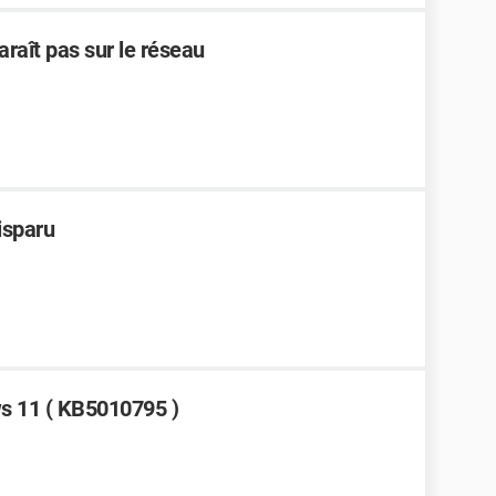
raît pas sur le réseau
isparu
ws 11 ( KB5010795 )