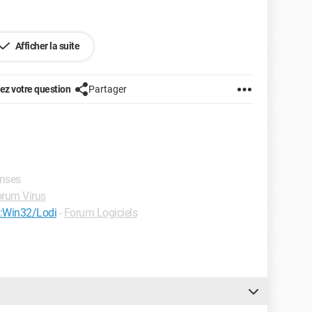
Afficher la suite
z votre question
Partager
onses
rum Virus
g:Win32/Lodi
-
Forum Logiciels