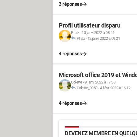
3 réponses
Profil utilisateur disparu
Pfalz
-
10 janv. 2022 à 08:44
Pfalz
-
12 janv. 2022 à 09:21
4 réponses
Microsoft office 2019 et Wind
Colette
-
9 janv. 2022 à 17:38
Colette_0959
-
4 févr. 2022 à 16:12
4 réponses
DEVENEZ MEMBRE EN QUELQU