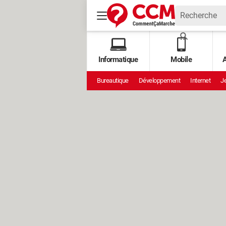
Informatique
Mobile
A
Bureautique
Développement
Internet
Je