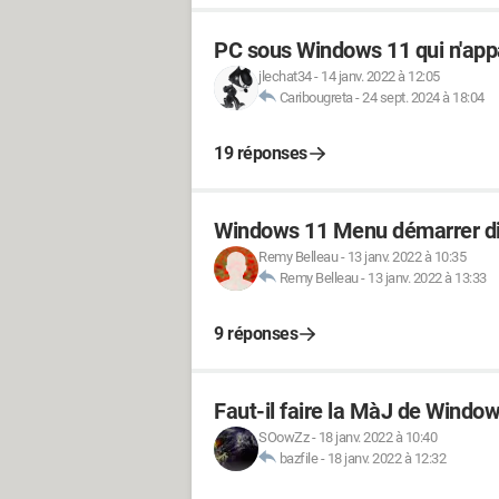
PC sous Windows 11 qui n'appa
jlechat34
-
14 janv. 2022 à 12:05
Caribougreta
-
24 sept. 2024 à 18:04
19 réponses
Windows 11 Menu démarrer d
Remy Belleau
-
13 janv. 2022 à 10:35
Remy Belleau
-
13 janv. 2022 à 13:33
9 réponses
Faut-il faire la MàJ de Windo
SOowZz
-
18 janv. 2022 à 10:40
bazfile
-
18 janv. 2022 à 12:32