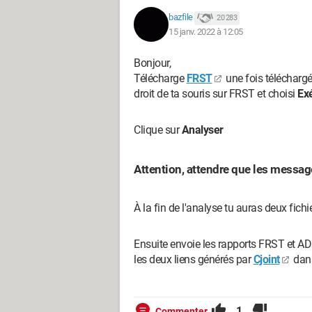
bazfile
20 283
15 janv. 2022 à 12:05
Bonjour,
Télécharge
FRST
une fois télécharg
droit de ta souris sur FRST et choisi
Exé
Clique sur
Analyser
Attention, attendre que les message
À la fin de l'analyse tu auras deux fichi
Ensuite envoie les rapports FRST et A
les deux liens générés par
Cjoint
dans
1
Commenter