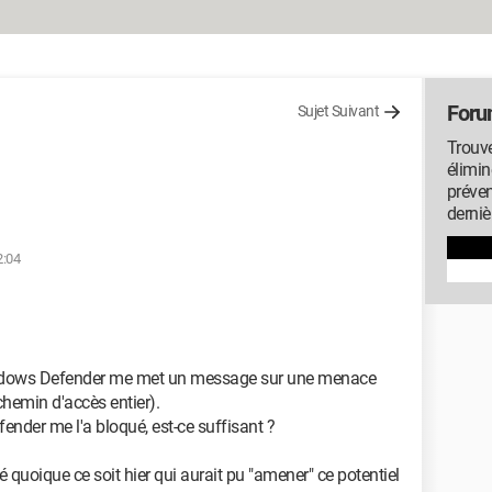
Foru
Sujet Suivant
Trouve
élimin
préven
derniè
2:04
Windows Defender me met un message sur une menace
 chemin d'accès entier).
fender me l'a bloqué, est-ce suffisant ?
gé quoique ce soit hier qui aurait pu "amener" ce potentiel