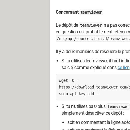
Concernant
teamviewer
Le dépôt de
n'a pas correc
teamviewer
en question est probablement référen
/etc/apt/sources.list.d/teamviwer
Il y a deux manières de résoudre le pro
Si tu utilises teamviewer, il faut ind
sa clé, comme expliqué dans
ce lien
wget -O - 
https://download.teamviewer.com/d
sudo apt-key add -
Si tu n'utilises pas/plus
teamviewer
simplement désactiver ce dépôt :
soit en commentant la ligne adé