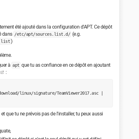
tement été ajouté dans la configuration d'APT. Ce dépôt
cé dans
(e.g.
/etc/apt/sources.list.d/
)
.list
blème.
iquer à
que tu as confiance en ce dépôt en ajoutant
apt
:
ownload/linux/signature/TeamViewer2017.asc | 
et que tu ne prévois pas de l'installer, tu peux aussi
quate,