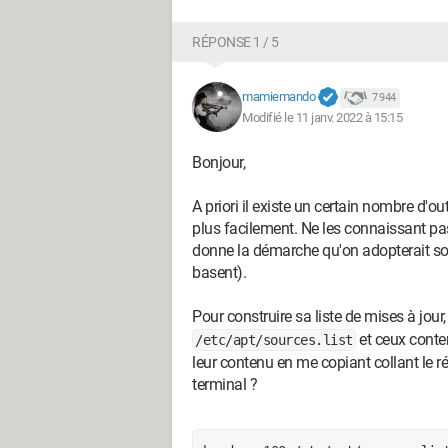
Configuration:
Linux / Firefox 95.0
RÉPONSE 1 / 5
mamiemando
7 944
Modifié le 11 janv. 2022 à 15:15
Bonjour,
A priori il existe un certain nombre d'o
plus facilement. Ne les connaissant pa
donne la démarche qu'on adopterait sou
basent).
Pour construire sa liste de mises à jour
et ceux cont
/etc/apt/sources.list
leur contenu en me copiant collant le 
terminal ?