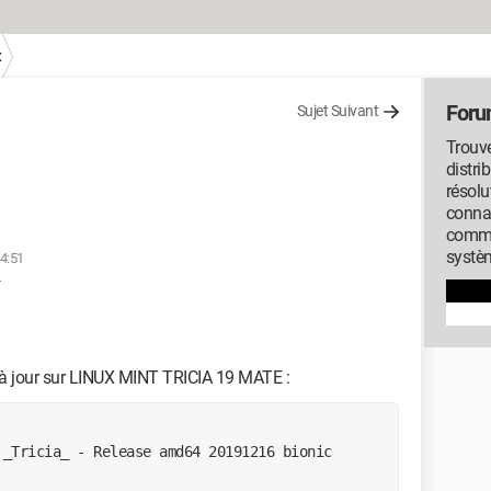
x
Foru
Sujet Suivant
Trouve
distri
résolu
conna
commu
systèm
14:51
 à jour sur LINUX MINT TRICIA 19 MATE :
_Tricia_ - Release amd64 20191216 bionic 