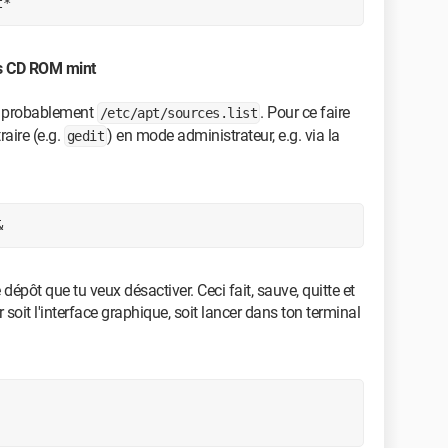
t*
ts CD ROM mint
ce, probablement
. Pour ce faire
/etc/apt/sources.list
raire (e.g.
) en mode administrateur, e.g. via la
gedit
&
e dépôt que tu veux désactiver. Ceci fait, sauve, quitte et
r soit l'interface graphique, soit lancer dans ton terminal