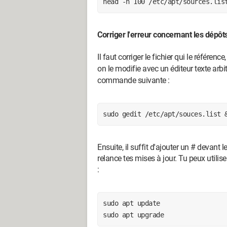
head -n 100 /etc/apt/sources.lis
Corriger l'erreur concernant les dépô
Il faut corriger le fichier qui le référen
on le modifie avec un éditeur texte arbit
commande suivante :
sudo gedit /etc/apt/souces.list 
Ensuite, il suffit d'ajouter un # devant l
relance tes mises à jour. Tu peux utilise
:
sudo apt update

sudo apt upgrade