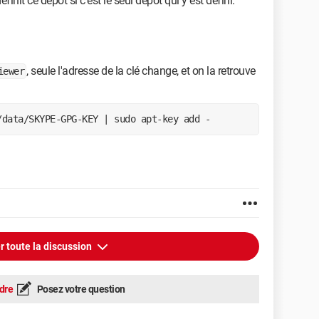
finit ce dépôt si c'est le seul dépôt qui y est défini.
, seule l'adresse de la clé change, et on la retrouve
iewer
/data/SKYPE-GPG-KEY | sudo apt-key add -
r toute la discussion
dre
Posez votre question