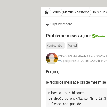
Forum
Matériel & Système
Linux / Uni
Sujet Précédent
Problème mises à jour
Résolu
Configuration
Manuel
PAPAOURS
-
Modifié le 11 janv. 2022 à 
petitponey28 -
20 sept. 2022 à 14:24
Bonjour,
je reçois ce message lors de mes mise
Mises à jour bloqués
Le dépôt cdrom://Linux Mint 19.3 
Release n'a pas de