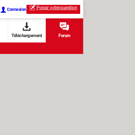
Posez votre
question
Connexion
Téléchargement
Forum