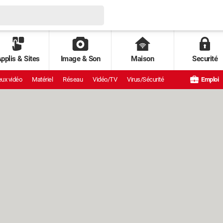
pplis & Sites
Image & Son
Maison
Securité
ux vidéo
Matériel
Réseau
Vidéo/TV
Virus/Sécurité
Emploi