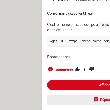
soit en supprimant le fichier qui dé
Concernant
skypeforlinux
C'est le même principe que pour
teamv
dans
ce lien
:
wget -O - https://repo.skype.com
Bonne chance
1
Commenter
Affiche
Répon