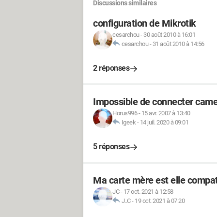
Discussions similaires
configuration de Mikrotik
cesarchou
-
30 août 2010 à 16:01
cesarchou
-
31 août 2010 à 14:56
2 réponses
Impossible de connecter camer
Horus996
-
15 avr. 2007 à 13:40
Igeek
-
14 juil. 2020 à 09:01
5 réponses
Ma carte mère est elle compa
JC
-
17 oct. 2021 à 12:58
J..C
-
19 oct. 2021 à 07:20