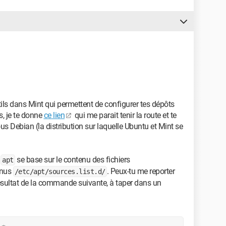
utils dans Mint qui permettent de configurer tes dépôts
s, je te donne
ce lien
qui me parait tenir la route et te
s Debian (la distribution sur laquelle Ubuntu et Mint se
,
se base sur le contenu des fichiers
apt
enus
. Peux-tu me reporter
/etc/apt/sources.list.d/
résultat de la commande suivante, à taper dans un