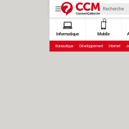
Informatique
Mobile
A
Bureautique
Développement
Internet
Je