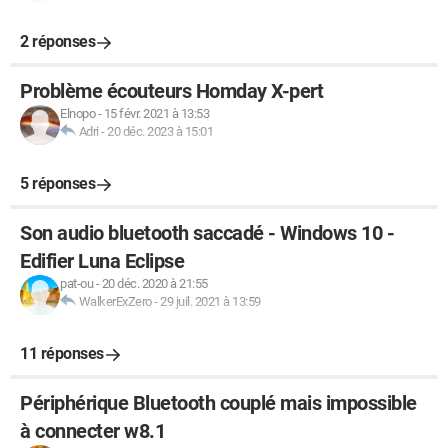
2 réponses
Problème écouteurs Homday X-pert
Elnopo
-
15 févr. 2021 à 13:53
Adri
-
20 déc. 2023 à 15:01
5 réponses
Son audio bluetooth saccadé - Windows 10 -
Edifier Luna Eclipse
pat-ou
-
20 déc. 2020 à 21:55
WalkerExZero
-
29 juil. 2021 à 13:59
11 réponses
Périphérique Bluetooth couplé mais impossible
à connecter w8.1