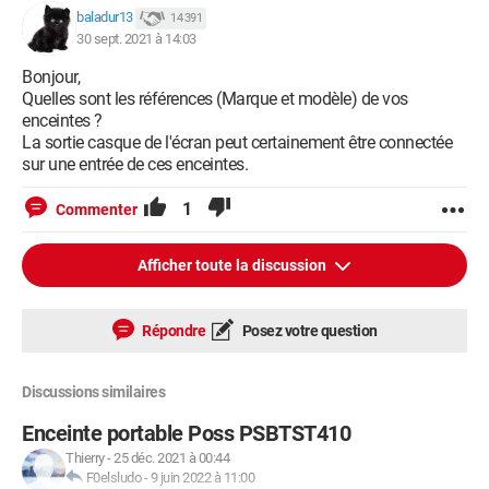
baladur13
14 391
30 sept. 2021 à 14:03
Bonjour,
Quelles sont les références (Marque et modèle) de vos
enceintes ?
La sortie casque de l'écran peut certainement être connectée
sur une entrée de ces enceintes.
1
Commenter
Afficher toute la discussion
Répondre
Posez votre question
Discussions similaires
Enceinte portable Poss PSBTST410
Thierry
-
25 déc. 2021 à 00:44
F0elsludo
-
9 juin 2022 à 11:00