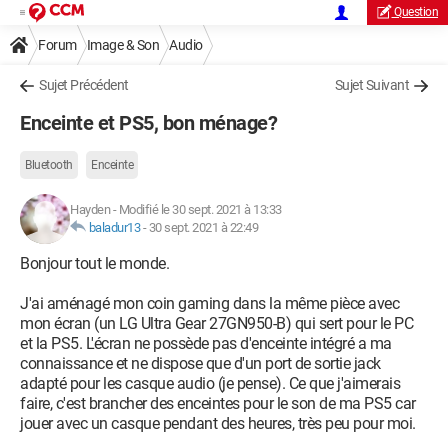
Question
Forum
Image & Son
Audio
Sujet Précédent
Sujet Suivant
Enceinte et PS5, bon ménage?
Bluetooth
Enceinte
Hayden
-
Modifié le 30 sept. 2021 à 13:33
baladur13
-
30 sept. 2021 à 22:49
Bonjour tout le monde.
J'ai aménagé mon coin gaming dans la même pièce avec
mon écran (un LG Ultra Gear 27GN950-B) qui sert pour le PC
et la PS5. L'écran ne possède pas d'enceinte intégré a ma
connaissance et ne dispose que d'un port de sortie jack
adapté pour les casque audio (je pense). Ce que j'aimerais
faire, c'est brancher des enceintes pour le son de ma PS5 car
jouer avec un casque pendant des heures, très peu pour moi.