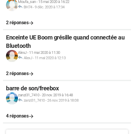
Moufa_san
-
15 mai 2020 à 16:22
BH74
-
9 déc. 2020 à 17:34
2 réponses
Enceinte UE Boom grésille quand connectée au
Bluetooth
AlexJ
-
11 mai 2020 à 11:30
AlexJ
-
11 mai 2020 à 12:13
2 réponses
barre de son/freebox
zanzi31_7410
-
20 nov. 2019 à 16:48
zanzi31_7410
-
26 nov. 2019 à 18:08
4 réponses