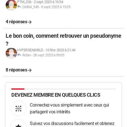
PTM_026
-
2 sept. 2025 à 10:54
Didi64_549
-
9 sept. 2025 à 13:05
4 réponses
Le bon coin, comment retrouver un pseudonyme
?
HYPERSENSIBLE
-
10 févr. 2023 à 21:44
Robin
-
28 sept. 2025 à 09:05
8 réponses
DEVENEZ MEMBRE EN QUELQUES CLICS
Connectez-vous simplement avec ceux qui
partagent vos intérêts
Suivez vos discussions facilement et obtenez