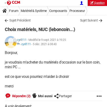
Question
Forum
Matériel & Système
Composants
Processeur
Sujet Précédent
Sujet Suivant
Choix matériels, NUC (leboncoin...)
cyril111
-
Modifié le 9 sept. 2021 à 19:25
cyril111
-
5 déc. 2021 à 08:43
Bonjour,
je voudrais m'acheter du matériels d'occasion sur le bon coin,
mini PC ...
est ce que vous pourriez m'aider à choisir
merci
Répondre (2)
Moi aussi
Partager
A voir également: