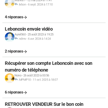
Munk87
-
12 mai 2024 à 11:41
lebon
-
6 sept. 2024 à 17:10
4 réponses
Leboncoin envoie vidéo
Aurel560
-
25 août 2023 à 19:25
ndmv
-
6 avr. 2024 à 14:24
2 réponses
Récupérer son compte Leboncoin avec son
numéro de téléphone
Nono
-
26 août 2023 à 00:56
MPMP10
-
11 oct. 2025 à 18:07
6 réponses
RETROUVER VENDEUR Sur le bon coin