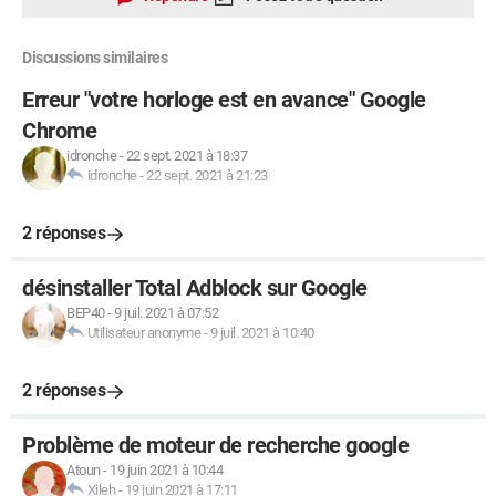
Discussions similaires
Erreur "votre horloge est en avance" Google
Chrome
idronche
-
22 sept. 2021 à 18:37
idronche
-
22 sept. 2021 à 21:23
2 réponses
désinstaller Total Adblock sur Google
BEP40
-
9 juil. 2021 à 07:52
Utilisateur anonyme
-
9 juil. 2021 à 10:40
2 réponses
Problème de moteur de recherche google
Atoun
-
19 juin 2021 à 10:44
Xileh
-
19 juin 2021 à 17:11