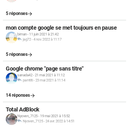
5 réponses
mon compte google se met toujours en pause
biman
-
11 juin 2021 à 21:42
jag72
-
4 nov. 2022 à 11:17
5 réponses
Google chrome "page sans titre"
sanada42
-
21 mai 2021 à 11:12
pamtiti
-
23 mai 2021 à 11:14
14 réponses
Total AdBlock
Nyoven_7125
-
19 mai 2021 à 15:52
Nyoven_7125
-
24 avr. 2022 à 14:51