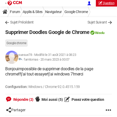
Question
Forum
Applis & Sites
Navigateur
Google Chrome
Sujet Précédent
Sujet Suivant
Supprimer Doodles Google de Chrome
Résolu
Google chrome
suesue78
-
Modifié le 31 août 2021 à 08:23
famtomas -
20 mars 2023 à 00:07
Bonjouimpossible de supprimer doodles de la page
chrome!!!j'ai tout essayer!j'ai windows 7!merci
Configuration:
Windows / Chrome 92.0.4515.159
Répondre (2)
Moi aussi
(5)
Posez votre question
Partager