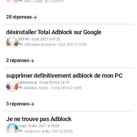
non
-
3 sept. 2017 à 09:21
28 réponses
désinstaller Total Adblock sur Google
BEP40
-
9 juil. 2021 à 07:52
Utilisateur anonyme
-
9 juil. 2021 à 10:40
2 réponses
supprimer definitivement adblock de mon PC
leprovencal
-
9 mai 2019 à 13:19
Malekal_morte-
-
9 mai 2019 à 14:08
3 réponses
Je ne trouve pas Adblock
mazi
-
8 déc. 2017 à 18:09
mushu14
-
8 déc. 2017 à 20:30