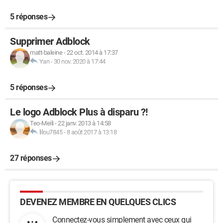
5 réponses
Supprimer Adblock
matt-baleine
-
22 oct. 2014 à 17:37
Yan
-
30 nov. 2020 à 17:44
5 réponses
Le logo Adblock Plus à disparu ?!
Teo-Meili
-
22 janv. 2013 à 14:58
lilou7845
-
8 août 2017 à 13:18
27 réponses
DEVENEZ MEMBRE EN QUELQUES CLICS
Connectez-vous simplement avec ceux qui