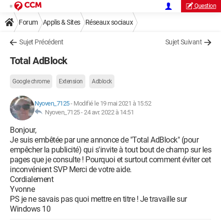
Question
Forum
Applis & Sites
Réseaux sociaux
Sujet Précédent
Sujet Suivant
Total AdBlock
Google chrome
Extension
Adblock
Nyoven_7125
-
Modifié le 19 mai 2021 à 15:52
Nyoven_7125 -
24 avr. 2022 à 14:51
Bonjour,
Je suis embêtée par une annonce de "Total AdBlock" (pour
empêcher la publicité) qui s'invite à tout bout de champ sur les
pages que je consulte ! Pourquoi et surtout comment éviter cet
inconvénient SVP Merci de votre aide.
Cordialement
Yvonne
PS je ne savais pas quoi mettre en titre ! Je travaille sur
Windows 10