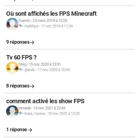
Où sont affichés les FPS Minecraft
Guerric
-
23 mars 2019 à 15:28
malekpe
-
11 oct. 2019 à 11:24
9 réponses
Tv 60 FPS ?
Greg
-
15 nov. 2020 à 23:31
glandu
-
17 nov. 2020 à 10:40
8 réponses
comment activé les show FPS
tornade
-
14 nov. 2021 à 22:46
Isaia_masse
-
15 nov. 2021 à 15:20
1 réponse