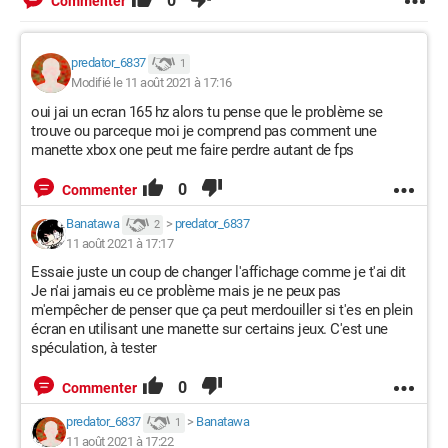
0
Commenter
predator_6837
1
Modifié le 11 août 2021 à 17:16
oui jai un ecran 165 hz alors tu pense que le problème se
trouve ou parceque moi je comprend pas comment une
manette xbox one peut me faire perdre autant de fps
0
Commenter
Banatawa
>
predator_6837
2
11 août 2021 à 17:17
Essaie juste un coup de changer l'affichage comme je t'ai dit
Je n'ai jamais eu ce problème mais je ne peux pas
m'empêcher de penser que ça peut merdouiller si t'es en plein
écran en utilisant une manette sur certains jeux. C'est une
spéculation, à tester
0
Commenter
predator_6837
>
Banatawa
1
11 août 2021 à 17:22