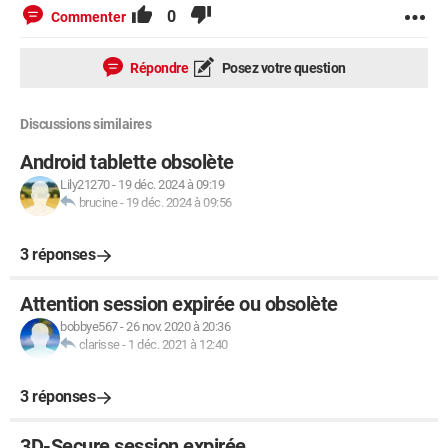
0
Commenter
Répondre
Posez votre question
Discussions similaires
Android tablette obsolète
Lily21270
-
19 déc. 2024 à 09:19
brucine
-
19 déc. 2024 à 09:56
3 réponses
Attention session expirée ou obsolète
bobbye567
-
26 nov. 2020 à 20:36
clarisse
-
1 déc. 2021 à 12:40
3 réponses
3D-Secure session expirée