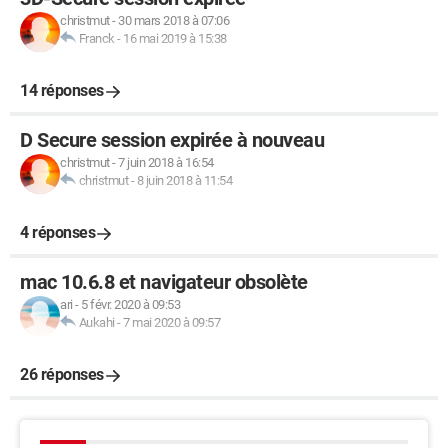
christmut
-
30 mars 2018 à 07:06
Franck
-
16 mai 2019 à 15:38
14 réponses
D Secure session expirée à nouveau
christmut
-
7 juin 2018 à 16:54
christmut
-
8 juin 2018 à 11:54
4 réponses
mac 10.6.8 et navigateur obsolète
ari
-
5 févr. 2020 à 09:53
Aukahi
-
7 mai 2020 à 09:57
26 réponses