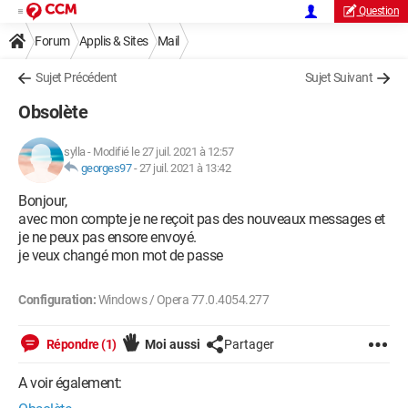
Question
Forum
Applis & Sites
Mail
Sujet Précédent
Sujet Suivant
Obsolète
sylla
-
Modifié le 27 juil. 2021 à 12:57
georges97
-
27 juil. 2021 à 13:42
Bonjour,
avec mon compte je ne reçoit pas des nouveaux messages et
je ne peux pas ensore envoyé.
je veux changé mon mot de passe
Configuration:
Windows / Opera 77.0.4054.277
Répondre (1)
Moi aussi
Partager
A voir également: