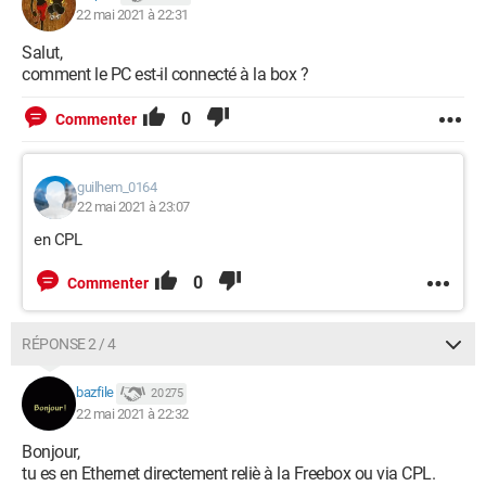
22 mai 2021 à 22:31
Salut,
comment le PC est-il connecté à la box ?
0
Commenter
guilhem_0164
22 mai 2021 à 23:07
en CPL
0
Commenter
RÉPONSE 2 / 4
bazfile
20 275
22 mai 2021 à 22:32
Bonjour,
tu es en Ethernet directement reliè à la Freebox ou via CPL.