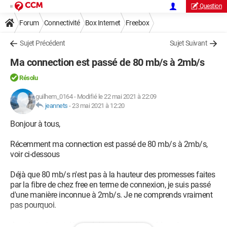
Question
Forum
Connectivité
Box Internet
Freebox
Sujet Précédent
Sujet Suivant
Ma connection est passé de 80 mb/s à 2mb/s
Résolu
guilhem_0164
-
Modifié le 22 mai 2021 à 22:09
jeannets
-
23 mai 2021 à 12:20
Bonjour à tous,
Récemment ma connection est passé de 80 mb/s à 2mb/s,
voir ci-dessous
Déjà que 80 mb/s n'est pas à la hauteur des promesses faites
par la fibre de chez free en terme de connexion, je suis passé
d'une manière inconnue à 2mb/s. Je ne comprends vraiment
pas pourquoi.
Je suis vraiment désespéré je suis vraiment bloquée, sauvez