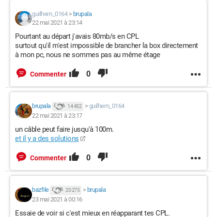
guilhem_0164
>
brupala
22 mai 2021 à 23:14
Pourtant au départ j'avais 80mb/s en CPL
surtout qu'il m'est impossible de brancher la box directement
à mon pc, nous ne sommes pas au même étage
0
Commenter
brupala
>
guilhem_0164
14 452
22 mai 2021 à 23:17
un câble peut faire jusqu'à 100m.
et il y a des solutions
0
Commenter
bazfile
>
brupala
20 275
23 mai 2021 à 00:16
Essaie de voir si c'est mieux en réapparant tes CPL.