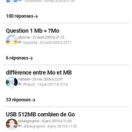
T3t3d3m0rt
-
18 mai 2026 à 07:16
100 réponses
Question 1 Mb = ?Mo
allosme
-
23 août 2009 à 21:12
Kayzer54
-
23 août 2009 à 22:11
6 réponses
différence entre Mo et MB
nathalie
-
23 nov. 2006 à 22:51
Phase2
-
14 juin 2017 à 15:16
33 réponses
USB 512MB combien de Go
aldolegrognon
-
8 janv. 2019 à 11:43
aldolegrognon
-
8 janv. 2019 à 11:55