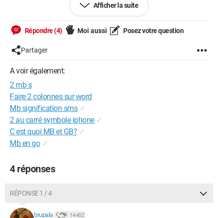
Afficher la suite
moi svp
J'ai la fibre et j'ai une freebox pop je suis connecté en ethernet
Répondre (4)
Moi aussi
Posez votre question
Merci d'avance !
Partager
Bonne journée
A voir également:
2 mb s
Faire 2 colonnes sur word
Mb signification sms
✓
2 au carré symbole iphone
✓
C est quoi MB et GB?
✓
Mb en go
✓
4 réponses
RÉPONSE 1 / 4
brupala
14 452