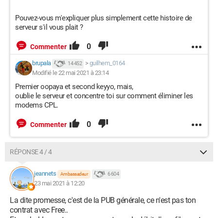
Pouvez-vous m'expliquer plus simplement cette histoire de
serveur s'il vous plait ?
0
Commenter
brupala
>
guilhem_0164
14 452
Modifié le 22 mai 2021 à 23:14
Premier oopaya et second keyyo, mais,
oublie le serveur et concentre toi sur comment éliminer les
modems CPL.
0
Commenter
RÉPONSE 4 / 4
jeannets
6 604
Ambassadeur
23 mai 2021 à 12:20
La dite promesse, c'est de la PUB générale, ce n'est pas ton
contrat avec Free..