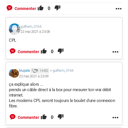
0
Commenter
guilhem_0164
22 mai 2021 à 23:08
CPL
0
Commenter
brupala
>
guilhem_0164
14 452
22 mai 2021 à 23:09
ça explique alors ...
prends un câble direct à la box pour mesurer ton vrai débit
internet.
Les modems CPL seront toujours le boulet d'une connexion
fibre.
0
Commenter