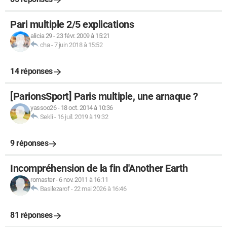
Pari multiple 2/5 explications
alicia 29
-
23 févr. 2009 à 15:21
cha
-
7 juin 2018 à 15:52
14 réponses
[ParionsSport] Paris multiple, une arnaque ?
yassoo26
-
18 oct. 2014 à 10:36
Sekli
-
16 juil. 2019 à 19:32
9 réponses
Incompréhension de la fin d'Another Earth
romaster
-
6 nov. 2011 à 16:11
Basilezarof
-
22 mai 2026 à 16:46
81 réponses