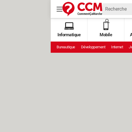
Informatique
Mobile
A
Bureautique
Développement
Internet
Je