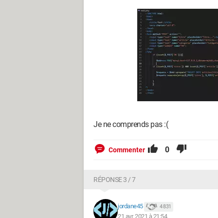
Je ne comprends pas :(
0
Commenter
RÉPONSE 3 / 7
jordane45
4 831
21 avr. 2021 à 21:54