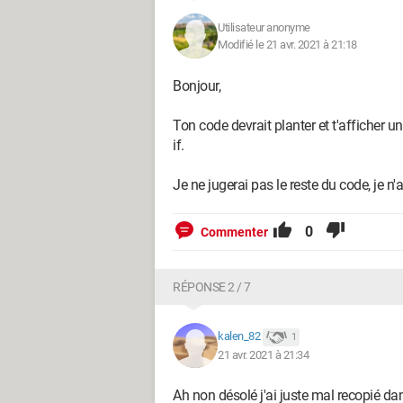
         $requete = $bdd->prepare("INSERT INTO articles(title, article, 
catégorie) VALUES(?, ?, ?)");

Utilisateur anonyme
         $requete->execute(array($_POST['titre'], $_POST['article'], 
Modifié le 21 avr. 2021 à 21:18
$_POST['categorie']));

Bonjour,
      }

Ton code devrait planter et t'afficher u
      }

if.
?>

</body>

Je ne jugerai pas le reste du code, je 
0
Commenter
Si vous trouvez une erreur merci de m'e
RÉPONSE 2 / 7
Configuration:
Windows / Chrome 89.0.438
kalen_82
1
21 avr. 2021 à 21:34
Ah non désolé j'ai juste mal recopié da