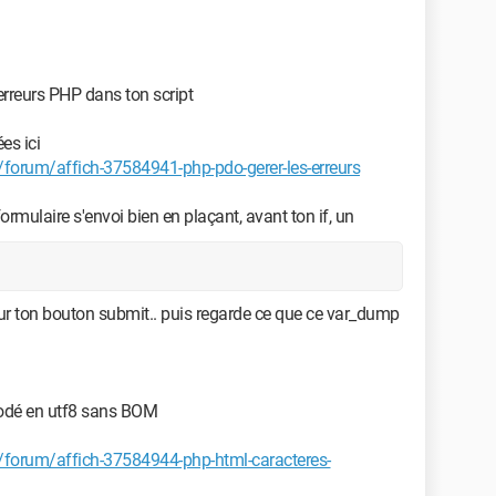
rreurs PHP dans ton script
es ici
orum/affich-37584941-php-pdo-gerer-les-erreurs
formulaire s'envoi bien en plaçant, avant ton if, un
sur ton bouton submit.. puis regarde ce que ce var_dump
ncodé en utf8 sans BOM
forum/affich-37584944-php-html-caracteres-