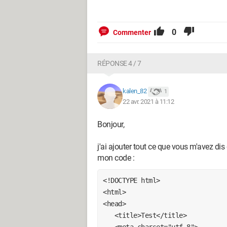
0
Commenter
RÉPONSE 4 / 7
kalen_82
1
22 avr. 2021 à 11:12
Bonjour,
j'ai ajouter tout ce que vous m'avez di
mon code :
<!DOCTYPE html>

<html>

<head>

   <title>Test</title>

   <meta charset="utf-8">
