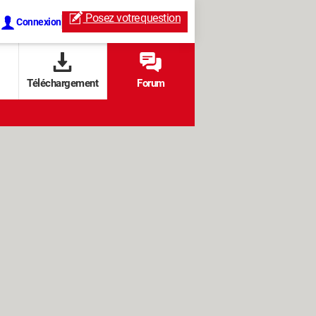
Posez votre
question
Connexion
Téléchargement
Forum