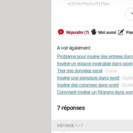
   <title>Test</title>

   <meta charset="utf-8">

</head>

<body>

<form method="POST" action="">

Répondre (7)
Moi aussi
Pose
   <input type="text" name="titre" placeholder="Titre..."><br>

   <input type="text" name="article" placeholder="Article..."><br>

A voir également:
   <input type="text" name="categorie" placeholder="Catégorie..."><br>

Problème pour insérer des entrées d
   <input type="submit" name="OK">

Insérer un espace insécable dans word
</form>

Trier des données excel
- Guide
<?php

Insérer une signature dans word
- Guid
      if (isset($_POST['OK'])){

Insérer des colonnes dans word
- Guide
Comment insérer un filigrane dans wo
        $bdd=new PDO("mysql:host=127.0.0.1;dbname=mybdd;charset=utf8", "root", 
"");

7 réponses
      if (isset($_POST['titre']) AND isset($_POST['article']) AND 
isset($_POST['categorie']){

RÉPONSE 1 / 7