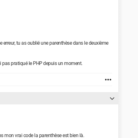
ne erreur, tu as oublié une parenthèse dans le deuxième
n'ai pas pratiqué le PHP depuis un moment.
xpliquer ce qui ne vas pas.
9.128
ns mon vrai code la parenthèse est bien là.