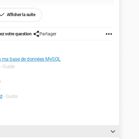
Afficher la suite
z votre question
Partager
ans ma base de données MySQL
- Guide
e
rd
- Guide