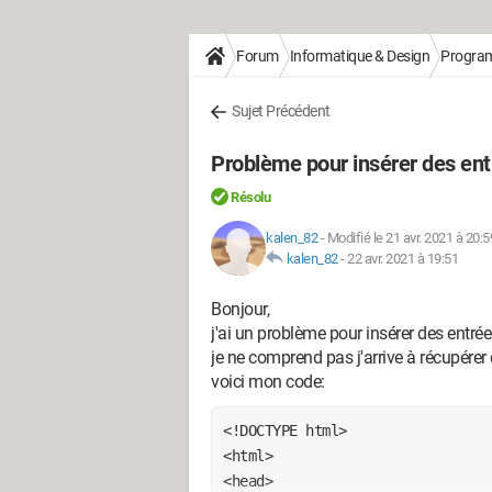
Forum
Informatique & Design
Progra
Sujet Précédent
Problème pour insérer des e
Résolu
kalen_82
-
Modifié le 21 avr. 2021 à 20:5
kalen_82
-
22 avr. 2021 à 19:51
Bonjour,
j'ai un problème pour insérer des entr
je ne comprend pas j'arrive à récupérer
voici mon code:
<!DOCTYPE html>

<html>

<head>
