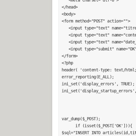
</head>

<body>

<form method="POST" action="">

   <input type="text" name="titre" placeholder="Titre..."><br>

   <input type="text" name="contenu" placeholder="Article..."><br>

   <input type="text" name="date_time_publication" placeholder="Date..."><br>

   <input type="submit" name="OK">

</form>

<?php

header( 'content-type: text/html;
error_reporting(E_ALL);

ini_set('display_errors', TRUE);

ini_set('display_startup_errors',
var_dump($_POST);

      if (isset($_POST['OK'])){

$sql="INSERT INTO articles(id,tit