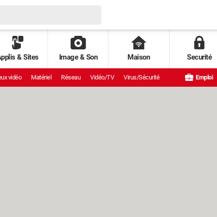
pplis & Sites
Image & Son
Maison
Securité
ux vidéo
Matériel
Réseau
Vidéo/TV
Virus/Sécurité
Emploi