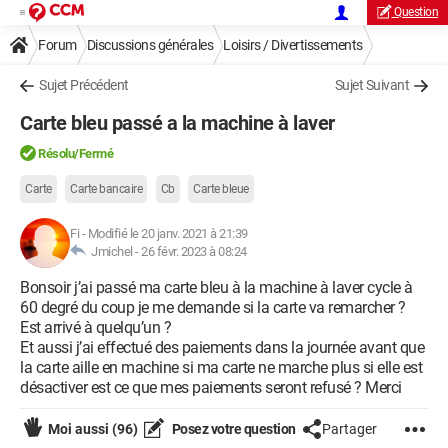
Question
Forum
Discussions générales
Loisirs / Divertissements
Sujet Précédent
Sujet Suivant
Carte bleu passé a la machine à laver
Résolu/Fermé
Carte
Carte bancaire
Cb
Carte bleue
Fi
-
Modifié le 20 janv. 2021 à 21:39
Jmichel -
26 févr. 2023 à 08:24
Bonsoir j’ai passé ma carte bleu à la machine à laver cycle à
60 degré du coup je me demande si la carte va remarcher ?
Est arrivé à quelqu’un ?
Et aussi j’ai effectué des paiements dans la journée avant que
la carte aille en machine si ma carte ne marche plus si elle est
désactiver est ce que mes paiements seront refusé ? Merci
Moi aussi
(96)
Posez votre question
Partager