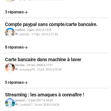
3 réponses
Compte paypal sans compte/carte bancaire.
math03
-
2 janv. 2012 à 12:07
zer0clic
-
17 déc. 2014 à 21:44
8 réponses
Carte bancaire dans machine à laver
Nicolas
-
29 nov. 2008 à 17:31
kusanagi79
-
10 juil. 2022 à 00:49
5 réponses
Streaming : les arnaques à connaître !
greazon
-
12 juin 2017 à 14:35
Lovelyz07
-
24 avr. 2020 à 04:36