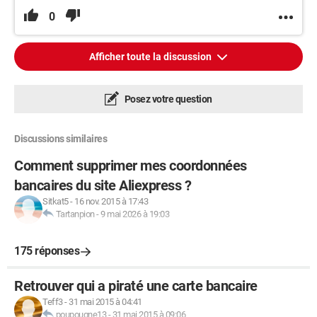
0
Afficher toute la discussion
Posez votre question
Discussions similaires
Comment supprimer mes coordonnées
bancaires du site Aliexpress ?
Sitkat5
-
16 nov. 2015 à 17:43
Tartanpion
-
9 mai 2026 à 19:03
175 réponses
Retrouver qui a piraté une carte bancaire
Teff3
-
31 mai 2015 à 04:41
poupougne13
-
31 mai 2015 à 09:06