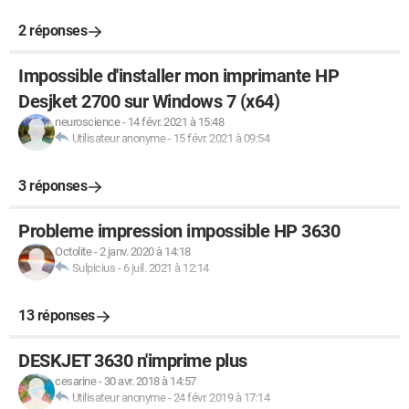
2 réponses
Impossible d'installer mon imprimante HP
Desjket 2700 sur Windows 7 (x64)
neuroscience
-
14 févr. 2021 à 15:48
Utilisateur anonyme
-
15 févr. 2021 à 09:54
3 réponses
Probleme impression impossible HP 3630
Octolite
-
2 janv. 2020 à 14:18
Sulpicius
-
6 juil. 2021 à 12:14
13 réponses
DESKJET 3630 n'imprime plus
cesarine
-
30 avr. 2018 à 14:57
Utilisateur anonyme
-
24 févr. 2019 à 17:14