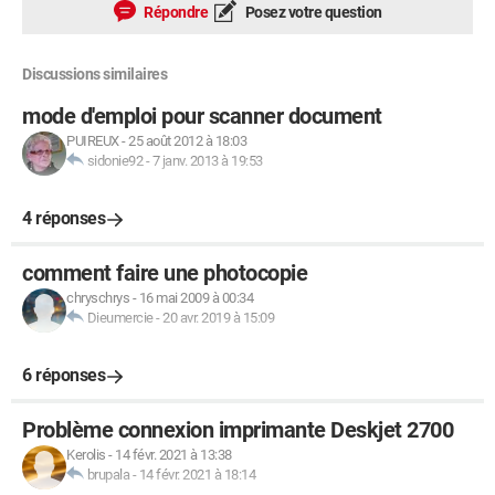
Répondre
Posez votre question
Discussions similaires
mode d'emploi pour scanner document
PUIREUX
-
25 août 2012 à 18:03
sidonie92
-
7 janv. 2013 à 19:53
4 réponses
comment faire une photocopie
chryschrys
-
16 mai 2009 à 00:34
Dieumercie
-
20 avr. 2019 à 15:09
6 réponses
Problème connexion imprimante Deskjet 2700
Kerolis
-
14 févr. 2021 à 13:38
brupala
-
14 févr. 2021 à 18:14