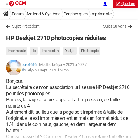
Question
Forum
Matériel & Système
Périphériques
Imprimante
Sujet Précédent
Sujet Suivant
HP Deskjet 2710 photocopies réduites
Imprimante
Hp
Impression
Deskjet
Photocopie
pajo1616
-
Modifié le 6 janv. 2021 à 10:27
ely -
21 sept. 2021 à 20:25
Bonjour,
La secrétaire de mon association utilise une HP Deskjet 2710
pour des photocopies.
Parfois, la page à copier apparaît à l'impression, de taille
réduite de 4.
Autrement dit, au lieu que la page soit imprimée à taille de
l'original, elle est imprimée
en entier
mais en format réduit de
1/4 : dans le coin haut, gauche, en demi largeur et demi
hauteur.
Que se passe-t-il ? Comment l’éviter ? La secrétaire fait-elle une