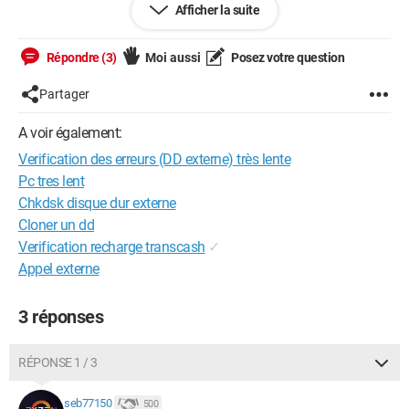
Afficher la suite
J’ai donc décidé de faire une vérification des erreurs. Le
problème est que la recherche est bloquée à environ 10%
depuis hier soir (soit plus de 12 heures).
Répondre (3)
Moi aussi
Posez votre question
J’aimerais donc savoir si ce temps d'attente était "normal"
Partager
et/ou si d’autres solutions étaient envisageables pour que je
puisse récupérer les données de mon DD externe…
A voir également:
Verification des erreurs (DD externe) très lente
Merci d’avance,
Pc tres lent
Shinsu03
Chkdsk disque dur externe
Cloner un dd
Configuration:
Macintosh / Chrome 87.0.4280.88
Verification recharge transcash
✓
Appel externe
3 réponses
RÉPONSE 1 / 3
seb77150
500