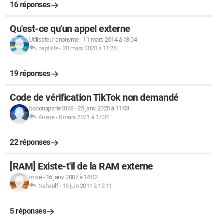
16 réponses
Qu'est-ce qu'un appel externe
Utilisateur anonyme
-
11 mars 2014 à 18:04
baptiste
-
20 mars 2020 à 11:26
19 réponses
Code de vérification TikTok non demandé
bobonaparte1066
-
25 janv. 2020 à 11:03
Amine
-
8 mars 2021 à 17:31
22 réponses
[RAM] Existe-t'il de la RAM externe
mike
-
16 janv. 2007 à 14:02
Naheulf
-
18 juin 2011 à 19:11
5 réponses