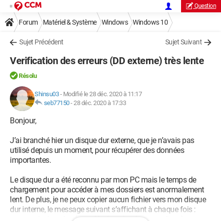
Question
Forum
Matériel & Système
Windows
Windows 10
Sujet Précédent
Sujet Suivant
Verification des erreurs (DD externe) très lente
Résolu
Shinsu03
-
Modifié le 28 déc. 2020 à 11:17
seb77150
-
28 déc. 2020 à 17:33
Bonjour,
J’ai branché hier un disque dur externe, que je n’avais pas
utilisé depuis un moment, pour récupérer des données
importantes.
Le disque dur a été reconnu par mon PC mais le temps de
chargement pour accéder à mes dossiers est anormalement
lent. De plus, je ne peux copier aucun fichier vers mon disque
dur interne, le message suivant s’affichant à chaque fois :
« erreur de données (contrôle de redondance cyclique) ».