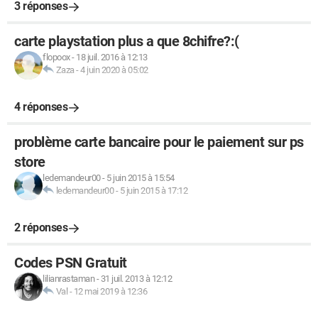
3 réponses
carte playstation plus a que 8chifre?:(
flopoox
-
18 juil. 2016 à 12:13
Zaza
-
4 juin 2020 à 05:02
4 réponses
problème carte bancaire pour le paiement sur ps
store
ledemandeur00
-
5 juin 2015 à 15:54
ledemandeur00
-
5 juin 2015 à 17:12
2 réponses
Codes PSN Gratuit
lilianrastaman
-
31 juil. 2013 à 12:12
Val
-
12 mai 2019 à 12:36