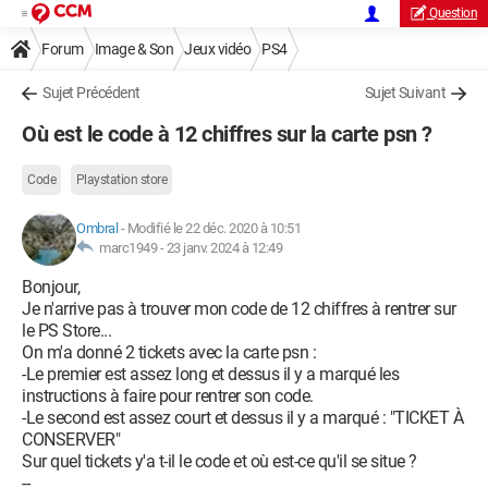
Question
Forum
Image & Son
Jeux vidéo
PS4
Sujet Précédent
Sujet Suivant
Où est le code à 12 chiffres sur la carte psn ?
Code
Playstation store
Ombral
-
Modifié le 22 déc. 2020 à 10:51
marc1949 -
23 janv. 2024 à 12:49
Bonjour,
Je n'arrive pas à trouver mon code de 12 chiffres à rentrer sur
le PS Store...
On m'a donné 2 tickets avec la carte psn :
-Le premier est assez long et dessus il y a marqué les
instructions à faire pour rentrer son code.
-Le second est assez court et dessus il y a marqué : "TICKET À
CONSERVER"
Sur quel tickets y'a t-il le code et où est-ce qu'il se situe ?
--