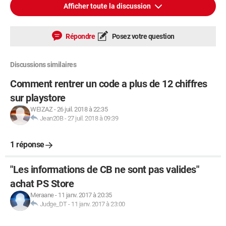
Afficher toute la discussion
Répondre
Posez votre question
Discussions similaires
Comment rentrer un code a plus de 12 chiffres
sur playstore
WEIZAZ
-
26 juil. 2018 à 22:35
Jean20B
-
27 juil. 2018 à 09:39
1 réponse
"Les informations de CB ne sont pas valides"
achat PS Store
Meraane
-
11 janv. 2017 à 20:35
Judge_DT
-
11 janv. 2017 à 23:00