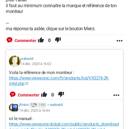
il faut au minimum connaitre la marque et référence de ton
moniteur
---
ma réponse ta aidée, clique sur le bouton Merci.
0
Commenter
waloo64
14 déc. 2020 à 16:02
Voila la référence de mon moniteur :
https://www.viewsonic.com/fr/products/lcd/VX3276-2K-
mhd.php
0
Commenter
jfmimi
>
waloo64
1 930
14 déc. 2020 à 16:44
ici le manuel :
https://www.viewsonicglobal.com/public/products_download