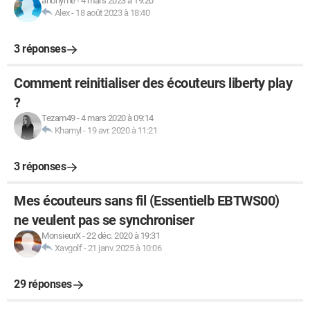
anonyme
-
4 mars 2023 à 19:20
Alex
-
18 août 2023 à 18:40
3 réponses
Comment reinitialiser des écouteurs liberty play
?
Tezam49
-
4 mars 2020 à 09:14
Khamyl
-
19 avr. 2020 à 11:21
3 réponses
Mes écouteurs sans fil (Essentielb EBTWS00)
ne veulent pas se synchroniser
MonsieurX
-
22 déc. 2020 à 19:31
Xavgolf
-
21 janv. 2025 à 10:06
29 réponses