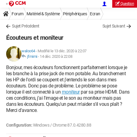
Question
Forum
Matériel & Système
Périphériques
Ecran
Sujet Précédent
Sujet Suivant
Écouteurs et moniteur
waloo64
-
Modifié le 13 déc. 2020 à 22:07
jfmimi
-
14 déc. 2020 à 22:08
Bonjour, mes écouteurs fonctionnent parfaitement lorsque je
les branche à la prise jack de mon potable. Au branchement
les HP de l'ordi se coupent et j'entends le son dans mes
écouteurs. Donc pas de problème. Le problème se pose
lorsque il est connecté à un
moniteur
par sa prise HDMI. Dans
ces conditions, j'ai l'image et le son au moniteur mais pas
dans les écouteurs. Quelqu'un peut m'aider s'il vous plaît ?
Merci d'avance.
Configuration:
Windows / Chrome 87.0.4280.88