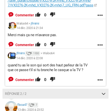
/user_guide/Display/VX3276-2K-mhd_VX3276-2K-mhd-
7/VX3276-2K-mhd_VX3276-2K-mhd-7_UG_FRN.pdf?pass
0
Commenter
Waloo64
>
jfmimi
14 déc. 2020 à 21:34
Merci mais ça ne m'avance pas.
0
Commenter
jfmimi
>
Waloo64
1 930
14 déc. 2020 à 22:08
quand tu as le son qui sort des haut parleur de la TV
que ce passe t'il si tu branche le casque a la TV ?
0
Commenter
RÉPONSE 2 / 2
floca47
7
13 déc. 2020 à 23:52