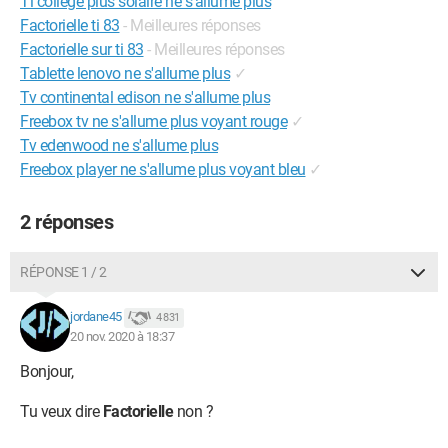
Ti college plus solaire ne s'allume plus
Factorielle ti 83
- Meilleures réponses
Factorielle sur ti 83
- Meilleures réponses
Tablette lenovo ne s'allume plus
✓
Tv continental edison ne s'allume plus
Freebox tv ne s'allume plus voyant rouge
✓
Tv edenwood ne s'allume plus
Freebox player ne s'allume plus voyant bleu
✓
2 réponses
RÉPONSE 1 / 2
jordane45
4 831
20 nov. 2020 à 18:37
Bonjour,
Tu veux dire
Factorielle
non ?