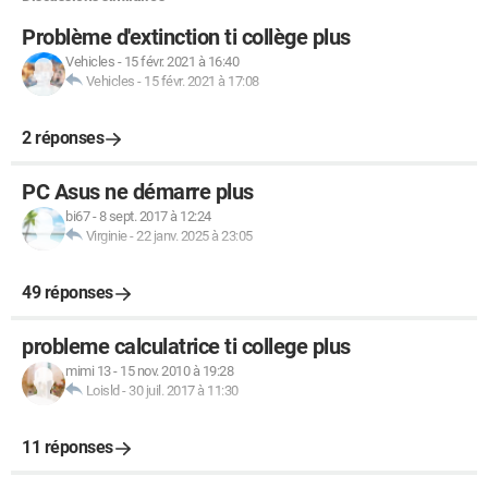
Problème d'extinction ti collège plus
Vehicles
-
15 févr. 2021 à 16:40
Vehicles
-
15 févr. 2021 à 17:08
2 réponses
PC Asus ne démarre plus
bi67
-
8 sept. 2017 à 12:24
Virginie
-
22 janv. 2025 à 23:05
49 réponses
probleme calculatrice ti college plus
mimi 13
-
15 nov. 2010 à 19:28
Loisld
-
30 juil. 2017 à 11:30
11 réponses