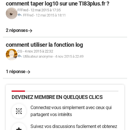
comment taper log10 sur une TI83plus.fr ?
FFFred
-
12 mai 2015 à 17:35
FFFred
-
12 mai 2015 à 18:11
2 réponses
comment utiliser la fonction log
CG
-
4 nov. 2015 à 22:32
Utilisateur anonyme
-
4 nov. 2015 à 22:49
1 réponse
DEVENEZ MEMBRE EN QUELQUES CLICS
Connectez-vous simplement avec ceux qui
partagent vos intérêts
Suivez vos discussions facilement et obtenez