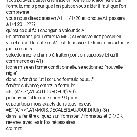
formule, mais pour que l'on puisse vous aider il faut que l'on
comprenne
vous nous dites dates en A1 =1/1/20 et lorsque A1 passera
à1/4 20... ????
qu'est ce qui fait changer la valeur de A1
En attendant, pour situer la MFC, si vous voulez passer en
violet quand la date en A1 est dépassée de trois mois selon le
jour en cours
sélectionnez le champ à traiter (dont on suppose ici qu'il
commence en A1)
icone mise en forme conditionnelle, sélectionnez "nouvelle
régle"
dans la fenêtre: "utiliser une formule pour...."
fenêtre suivante, entrez la formule:
=ET(A1<>"";A1<AUJOURDHUI()-90)
pour avoir l'affichage après 90 jours
et pour trois mois exacts dans tous les cas:
=ET(A1<>"";A1<MOIS.DECALER(AUJOURDHUI();-3))
dans la fenêtre cliquez sur "formater" / formatez et OK/OK
revenez avec les infos nécessaires
crdlmnt