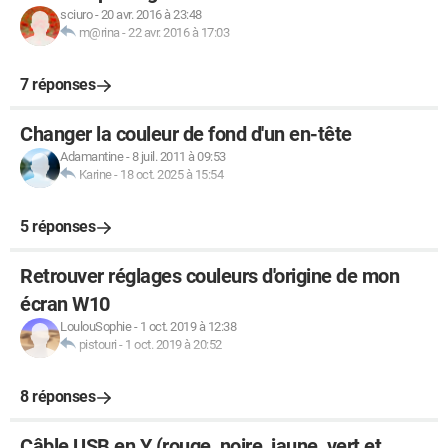
sciuro
-
20 avr. 2016 à 23:48
m@rina
-
22 avr. 2016 à 17:03
7 réponses
Changer la couleur de fond d'un en-tête
Adamantine
-
8 juil. 2011 à 09:53
Karine
-
18 oct. 2025 à 15:54
5 réponses
Retrouver réglages couleurs d'origine de mon
écran W10
LoulouSophie
-
1 oct. 2019 à 12:38
pistouri
-
1 oct. 2019 à 20:52
8 réponses
Câble USB en Y (rouge, noire, jaune, vert et