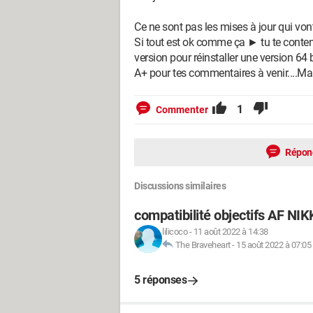
Ce ne sont pas les mises à jour qui vont
Si tout est ok comme ça ► tu te contente
version pour réinstaller une version 64 bi
A+ pour tes commentaires à venir....Ma
1
Commenter
Répon
Discussions similaires
compatibilité objectifs AF NI
lilicoco
-
11 août 2022 à 14:38
The Braveheart
-
15 août 2022 à 07:05
5 réponses