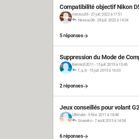
Compatibilité objectif Nikon 
nessou38
-
27 juil. 2022 à 17:51
Nessou38
-
28 juil. 2022 à 14:34
5 réponses
Suppression du Mode de Compa
Bermich2011
-
15 juil. 2015 à 15:45
f_a_b
-
15 juil. 2015 à 16:03
2 réponses
Jeux conseillés pour volant G
Ultimate
-
9 févr. 2011 à 18:48
Snaxeko
-
7 août 2015 à 14:58
6 réponses