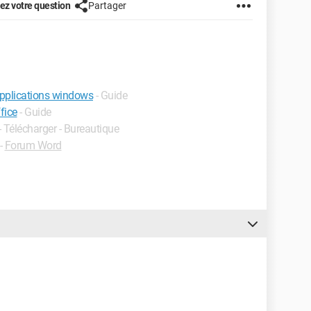
z votre question
Partager
applications windows
- Guide
fice
- Guide
- Télécharger - Bureautique
-
Forum Word