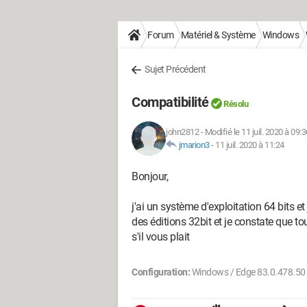
Forum
Matériel & Système
Windows
Sujet Précédent
Compatibilité
Résolu
john2812
-
Modifié le 11 juil. 2020 à 09:3
jmarion3
-
11 juil. 2020 à 11:24
Bonjour,
j'ai un système d'exploitation 64 bits e
des éditions 32bit et je constate que tou
s'il vous plait
Configuration:
Windows / Edge 83.0.478.50