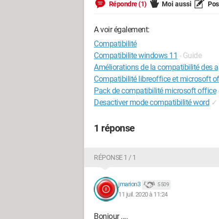
Répondre (1)
Moi aussi
Pose
A voir également:
Compatibilité
Compatibilite windows 11
- Guide
Améliorations de la compatibilité des 
Compatibilité libreoffice et microsoft of
Pack de compatibilité microsoft office
Desactiver mode compatibilité word
✓
1 réponse
RÉPONSE 1 / 1
jmarion3
5 509
11 juil. 2020 à 11:24
Bonjour ....