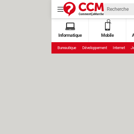
Informatique
Mobile
A
Bureautique
Développement
Internet
Je