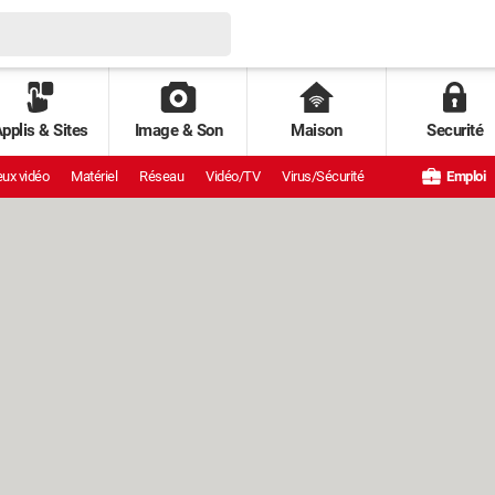
pplis & Sites
Image & Son
Maison
Securité
ux vidéo
Matériel
Réseau
Vidéo/TV
Virus/Sécurité
Emploi