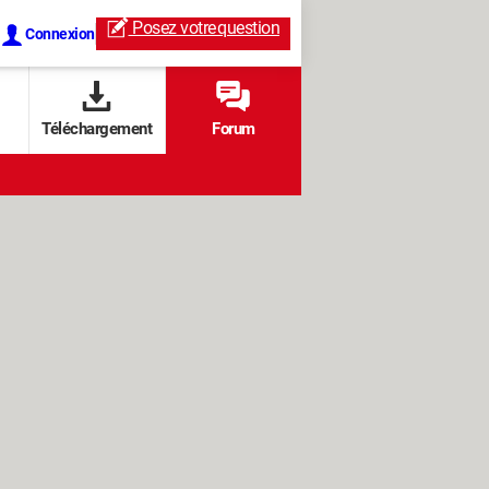
Posez votre
question
Connexion
Téléchargement
Forum