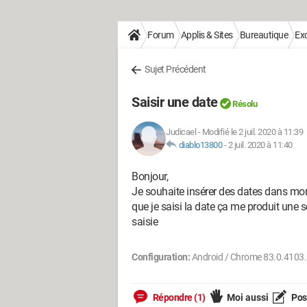
Forum
Applis & Sites
Bureautique
Exc
Sujet Précédent
Saisir une date
Résolu
Judicael
-
Modifié le 2 juil. 2020 à 11:39
diablo13800
-
2 juil. 2020 à 11:40
Bonjour,
Je souhaite insérer des dates dans mon 
que je saisi la date ça me produit une s
saisie
Configuration:
Android / Chrome 83.0.4103
Répondre (1)
Moi aussi
Pose