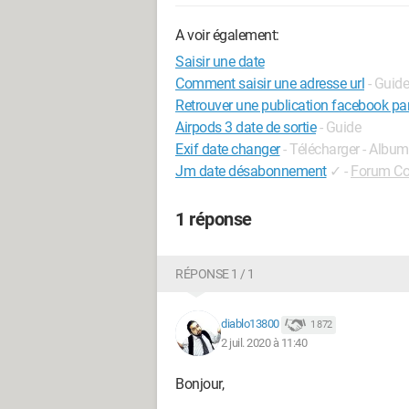
A voir également:
Saisir une date
Comment saisir une adresse url
- Guide
Retrouver une publication facebook pa
Airpods 3 date de sortie
- Guide
Exif date changer
- Télécharger - Albu
Jm date désabonnement
✓
-
Forum Co
1 réponse
RÉPONSE 1 / 1
diablo13800
1 872
2 juil. 2020 à 11:40
Bonjour,