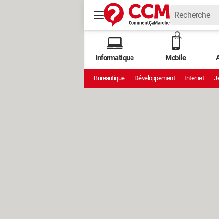
Informatique
Mobile
A
Bureautique
Développement
Internet
Je