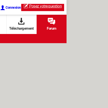
Posez votre
question
Connexion
Téléchargement
Forum