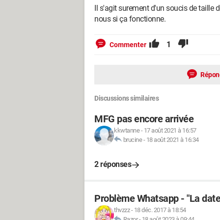
Il s'agit surement d'un soucis de taille
nous si ça fonctionne.
1
Commenter
Répon
Discussions similaires
MFG pas encore arrivée
kkwtanne
-
17 août 2021 à 16:57
brucine
-
18 août 2021 à 16:34
2 réponses
Problème Whatsapp - "La date 
thvzzz
-
18 déc. 2017 à 18:54
Razor
-
18 août 2023 à 09:44