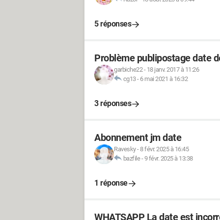
5 réponses
Problème publipostage date d
garbiche22
-
18 janv. 2017 à 11:26
cg13
-
6 mai 2021 à 16:32
3 réponses
Abonnement jm date
Ravesky
-
8 févr. 2025 à 16:45
bazfile
-
9 févr. 2025 à 13:38
1 réponse
WHATSAPP La date est incorr