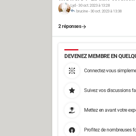
Lyd
-
30 oct. 2023 à 13:28
brucine
-
30 oct. 2023 à 13:38
2 réponses
DEVENEZ MEMBRE EN QUELQU
Connectez-vous simplemen
Suivez vos discussions fa
Mettez en avant votre exp
Profitez de nombreuses fo