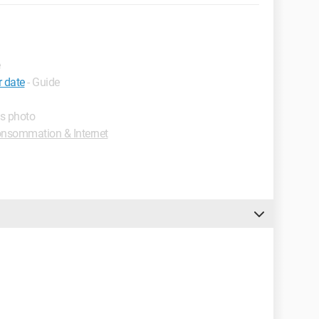
r date
- Guide
ms photo
nsommation & Internet