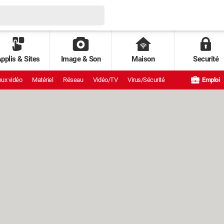
pplis & Sites
Image & Son
Maison
Securité
ux vidéo
Matériel
Réseau
Vidéo/TV
Virus/Sécurité
Emploi