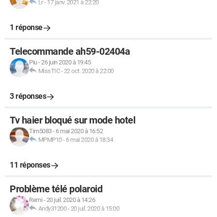
Lr
-
17 janv. 2021 à 22:20
1 réponse
Telecommande ah59-02404a
Piu
-
26 juin 2020 à 19:45
MissTIC
-
22 oct. 2020 à 22:00
3 réponses
Tv haier bloqué sur mode hotel
Tim5083
-
6 mai 2020 à 16:52
MPMP10
-
6 mai 2020 à 18:34
11 réponses
Problème télé polaroid
Remi
-
20 juil. 2020 à 14:26
Andy31200
-
20 juil. 2020 à 15:00