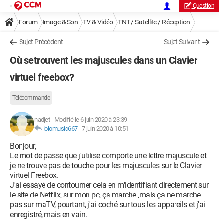
Question
Forum
Image & Son
TV & Vidéo
TNT / Satellite / Réception
Sujet Précédent
Sujet Suivant
Où setrouvent les majuscules dans un Clavier
virtuel freebox?
Télécommande
nadjet
-
Modifié le 6 juin 2020 à 23:39
lolomusic667
-
7 juin 2020 à 10:51
Bonjour,
Le mot de passe que j'utilise comporte une lettre majuscule et
je ne trouve pas de touche pour les majuscules sur le Clavier
virtuel Freebox.
J'ai essayé de contourner cela en m'identifiant directement sur
le site de Netflix, sur mon pc, ça marche ,mais ça ne marche
pas sur maTV, pourtant, j'ai coché sur tous les appareils et j'ai
enregistré, mais en vain.