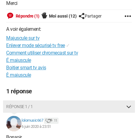
Merci
Répondre (1)
Moi aussi
(12)
Partager
A voir également:
Majuscule sur tv
Enlever mode sécurisé tv free
✓
Comment utiliser chromecast sur tv
É majuscule
Boitier smart tv avis
È majuscule
1 réponse
RÉPONSE 1 / 1
lolomusic667
11
6 juin 2020 à 23:51
Bonsoir,